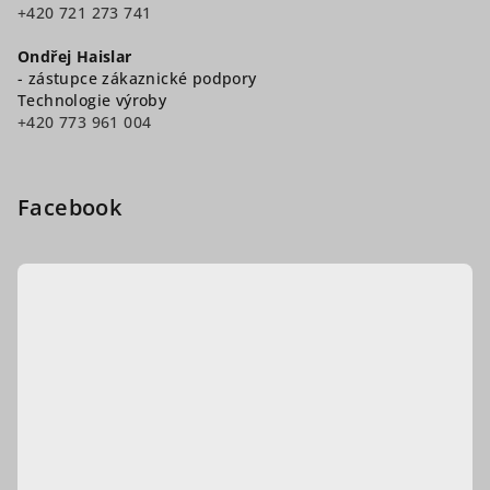
+420 721 273 741
Ondřej Haislar
- zástupce zákaznické podpory
Technologie výroby
+420 773 961 004
Facebook