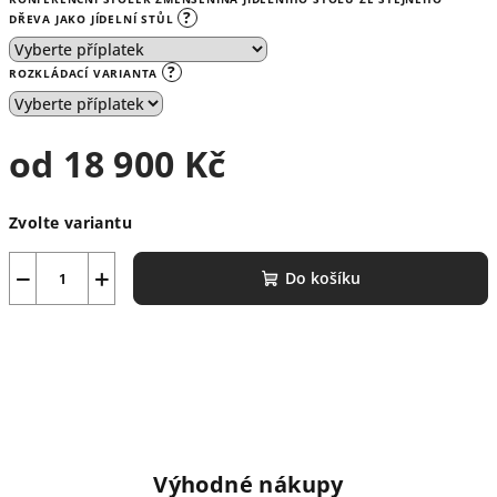
?
DŘEVA JAKO JÍDELNÍ STŮL
?
ROZKLÁDACÍ VARIANTA
od
18 900 Kč
Měrná
Zvolte variantu
cena:
−
+
Do košíku
Výhodné nákupy