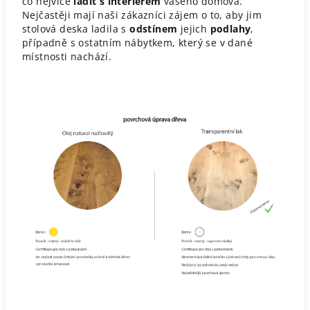
co nejvíce
ladit s interiérem
vašeho domova.
Nejčastěji mají naši zákazníci zájem o to, aby jim
stolová deska ladila s
odstínem
jejich
podlahy
,
případně s ostatním nábytkem, který se v dané
místnosti nachází.