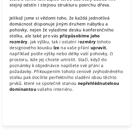
stejný odstín i stejnou strukturu povrchu dřeva.
Jelikož jsme si vědomi toho, že každá jednotlivá
domácnost disponuje jiným druhem nábytku a
pohovky, nejen že vyladíme desku konferenčního
stolku, ale také pro vás
přizpůsobíme jeho
rozměry
.
Jak výšku, tak i ostatní r
ozměry
tohoto
designového kousku
lze
na vaše přání
upravit
,
například podle výšky nebo délky vaší pohovky, či
prostoru, kde jej chcete umístit. Stačí, když do
poznámky k objednávce napíšete své přání a
požadavky. Přikoupením tohoto cenově zvýhodněného
stolku pak docílíte perfektního sladění obou těchto
prvků, které se společně stanou
nepřehlédnutelnou
dominantou
vašeho interiéru.