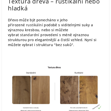
Textura dřeva – rustikální nebo
hladká
Dřevo může být ponecháno v jeho
přirozené
rustikální
podobě s viditelnými suky a
výraznou kresbou, nebo si můžete
vybrat
standardní
provedení s méně výraznou
strukturou pro elegantnější a čistší vzhled. Nyní si
můžete vybrat i strukturu "bez suků".