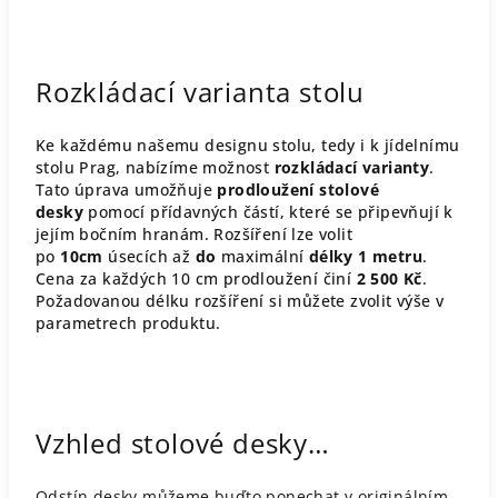
Rozkládací varianta stolu
Ke každému našemu designu stolu, tedy i k jídelnímu
stolu Prag, nabízíme možnost
rozkládací varianty
.
Tato úprava umožňuje
prodloužení stolové
desky
pomocí přídavných částí, které se připevňují k
jejím bočním hranám. Rozšíření lze volit
po
10cm
úsecích až
do
maximální
délky 1 metru
.
Cena za každých 10 cm prodloužení činí
2 500 Kč
.
Požadovanou délku rozšíření si můžete zvolit výše v
parametrech produktu.
Vzhled stolové desky…
Odstín desky můžeme buďto ponechat v originálním