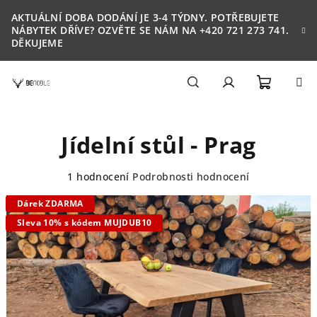
Přejít
AKTUÁLNÍ DOBA DODÁNÍ JE 3-4 TÝDNY. POTŘEBUJETE
na
NÁBYTEK DŘÍVE? OZVĚTE SE NÁM NA +420 721 273 741.
obsah
DĚKUJEME
Nákupn
Hledat
Přihlášení
Jídelní stůl - Prag
košík
Průměrné
1 hodnocení
Podrobnosti hodnocení
hodnocení
Dárek ZDARMA
produktu
je
Sleva 10% s kódem MUJDUB10
5,0
z
5
hvězdiček.