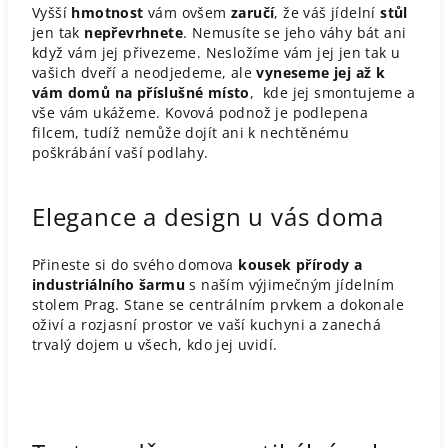
Vyšší
hmotnost
vám ovšem
zaručí
, že váš jídelní
stůl
jen tak
nepřevrhnete
. Nemusíte se jeho váhy bát ani
když vám jej přivezeme. Nesložíme vám jej jen tak u
vašich dveří a neodjedeme, ale
vyneseme jej až k
vám domů na příslušné místo
, kde jej smontujeme a
vše vám ukážeme. Kovová podnož je podlepena
filcem, tudíž nemůže dojít ani k nechtěnému
poškrábání vaší podlahy.
Elegance a design u vás doma
Přineste si do svého domova
kousek přírody a
industriálního šarmu
s naším výjimečným jídelním
stolem Prag. Stane se centrálním prvkem a dokonale
oživí a rozjasní prostor ve vaší kuchyni a zanechá
trvalý dojem u všech, kdo jej uvidí.