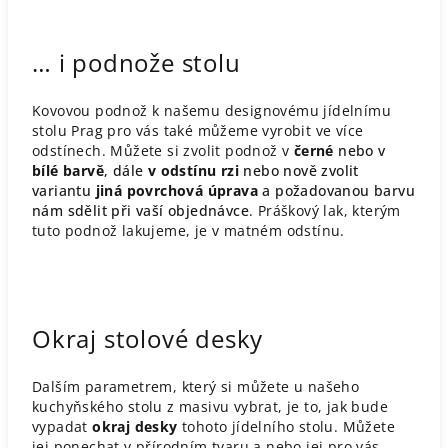
… i podnože stolu
Kovovou podnož k našemu designovému jídelnímu
stolu Prag pro vás také můžeme vyrobit ve více
odstínech. Můžete si zvolit podnož v
černé
nebo v
bílé barvě
, dále
v odstínu rzi
nebo nově zvolit
variantu
jiná povrchová úprava
a požadovanou barvu
nám sdělit při vaší objednávce
. Práškový lak, kterým
tuto podnož lakujeme, je v matném odstínu.
Okraj stolové desky
Dalším parametrem, který si můžete u našeho
kuchyňského stolu z masivu vybrat, je to, jak bude
vypadat
okraj desky
tohoto jídelního stolu. Můžete
jej ponechat v přírodním tvaru a nebo jej pro vás