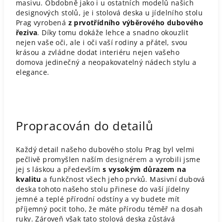
masivu. Obdobně jako i u ostatních modelů našich
designových stolů, je i stolová deska u jídelního stolu
Prag vyrobená
z prvotřídního výběrového dubového
řeziva
. Díky tomu dokáže lehce a snadno okouzlit
nejen vaše oči, ale i oči vaší rodiny a přátel, svou
krásou a zvládne dodat interiéru nejen vašeho
domova jedinečný a neopakovatelný nádech stylu a
elegance.
Propracován do detailů
Každý detail našeho dubového stolu Prag byl velmi
pečlivě promyšlen naším
designérem
a vyrobili jsme
jej s láskou a především
s vysokým důrazem na
kvalitu
a funkčnost všech jeho prvků. Masivní dubová
deska tohoto našeho stolu přinese do vaší jídelny
jemné a teplé přírodní odstíny a vy budete mít
příjemný pocit toho, že máte přírodu téměř na dosah
ruky. Zároveň však tato stolová deska zůstává