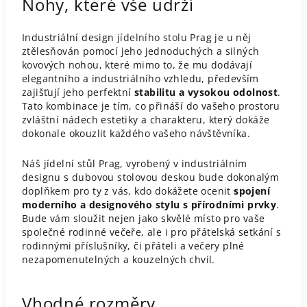
Nohy, které vše udrží
Industriální design
jídelního stolu
Prag je u něj
ztělesňován pomocí jeho jednoduchých a silných
kovových nohou, které mimo to, že mu dodávají
elegantního a industriálního vzhledu, především
zajišťují jeho perfektní
stabilitu a vysokou odolnost
.
Tato kombinace je tím, co přináší do vašeho prostoru
zvláštní nádech estetiky a charakteru, který dokáže
dokonale okouzlit každého vašeho návštěvníka.
Náš jídelní stůl Prag, vyrobený v industriálním
designu s dubovou stolovou deskou bude dokonalým
doplňkem pro ty z vás, kdo dokážete ocenit
spojení
moderního a designového stylu s přírodními prvky
.
Bude vám sloužit nejen jako skvělé místo pro vaše
společné rodinné večeře, ale i pro přátelská setkání s
rodinnými příslušníky, či přáteli a večery plné
nezapomenutelných a kouzelných chvil.
Vhodné rozměry