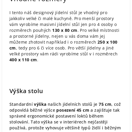
I tento náš designový jídelní stůl je vhodný pro
jakkoliv velké či malé kuchyně. Pro menší prostory
vám vyrobíme masivní jídelní stůl jen pro 4 osoby o
rozměrech pouhých
130 x 80 cm
. Pro velké místnosti
a prostorné jídelny, nejen u vás doma vám jej
můžeme zhotovit například i o rozměrech
250 x 100
cm
, tedy pro 6 či více osob. Pro větší jídelny a jiné
velké prostory vám rádi vyrobíme stůl v i rozměrech
400 x 110 cm
.
Výška stolu
Standardní
výška
našich jídelních stolů je
75 cm
, což
odpovídá běžné výšce
posezení 45 cm
a zajišťuje tak
správné ergonomické postavení loktů během
stolování. Tato výška se v interiérech nejčastěji
používá, protože vyhovuje většině typů židlí i běžným