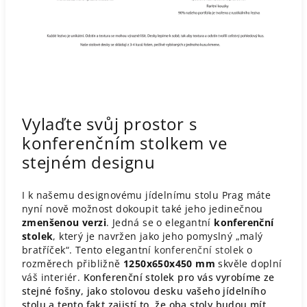
Vylaďte svůj prostor s
konferenčním stolkem ve
stejném designu
I k našemu designovému jídelnímu stolu Prag máte
nyní nově možnost dokoupit také jeho jedinečnou
zmenšenou verzi
. Jedná se o elegantní
konferenční
stolek
, který je navržen jako jeho pomyslný „malý
bratříček“. Tento elegantní
konferenční stolek
o
rozměrech přibližně
1250x650x450 mm
skvěle doplní
váš interiér.
Konferenční stolek pro vás vyrobíme ze
stejné fošny, jako stolovou desku vašeho jídelního
stolu a tento fakt zajistí to, že oba stoly budou mít