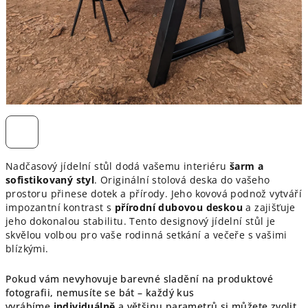
Nadčasový jídelní stůl dodá vašemu interiéru
šarm a
sofistikovaný styl
. O
riginální stolová deska do vašeho
prostoru přinese dotek a přírody. Jeho kovová podnož vytváří
impozantní kontrast s
přírodní dubovou deskou
a zajišťuje
jeho dokonalou stabilitu. Tento designový jídelní stůl je
skvělou volbou pro vaše rodinná setkání a večeře s vašimi
blízkými.
Pokud vám nevyhovuje barevné sladění na produktové
fotografii, nemusíte se bát – každý kus
vyrábíme
individuálně
a většinu parametrů si můžete zvolit