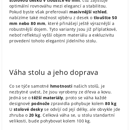
stolovou desku v tloušťce 40 mm
, což zajišťuje
optimální rovnováhu mezi elegancí a stabilitou.
Pokud byste však preferovali
masivnější vzhled
,
nabízíme také možnost výběru z desek o
tloušťce 50
mm nebo 80 mm
, které přinášejí ještě výraznější a
robustnější dojem. Tyto varianty jsou již příplatkové,
neboť reflektují vyšší objem materiálu a exkluzivitu
provedení tohoto elegantní jídelního stolu.
Váha stolu a jeho doprava
Co se týče samotné
hmotnosti
našich stolů, je
nezbytné uvést, že jsou vyrobeny ze dřeva a kovu.
Jedná se o
těžší materiály
, proto se váha každé
designové
podnože
zpravidla pohybuje kolem
80 kg
U
stolové desky
se odvíjí od její délky, ale obvykle jde
zhruba o
20 kg
. Celková váha se, u stolu standartní
velikosti, bude pohybovat kolem 100 kg.