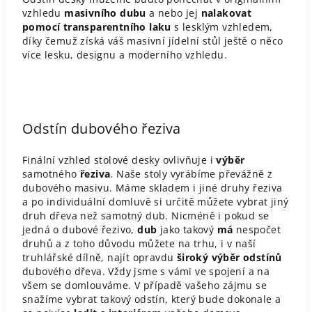
vzhledu
masivního dubu
a nebo jej
nalakovat
pomocí transparentního laku
s lesklým vzhledem,
díky čemuž získá váš masivní jídelní stůl ještě o něco
více lesku, designu a moderního vzhledu.
Odstín dubového řeziva
Finální vzhled stolové desky ovlivňuje i
výběr
samotného
řeziva
. Naše stoly vyrábíme převážně z
dubového masivu. Máme skladem i jiné druhy řeziva
a po individuální domluvě si určitě můžete vybrat jiný
druh dřeva než samotný dub. Nicméně i pokud se
jedná o dubové řezivo,
dub
jako takový
má
nespočet
druhů a z toho důvodu můžete na trhu, i v naší
truhlářské dílně, najít opravdu
široký výběr odstínů
dubového dřeva. Vždy jsme s vámi ve spojení a na
všem se domlouváme. V případě vašeho zájmu se
snažíme vybrat takový odstín, který bude dokonale a