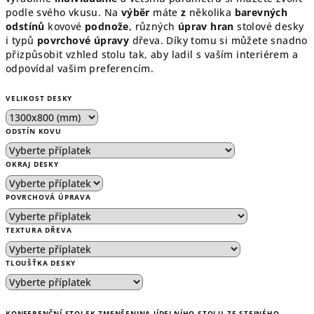
podle svého vkusu. Na
výběr
máte
z
několika
barevných
odstínů
kovové
podnože
, různých
úprav hran
stolové desky
i typů
povrchové úpravy
dřeva. Díky tomu si můžete snadno
přizpůsobit vzhled stolu tak, aby ladil s vaším interiérem a
odpovídal vašim preferencím.
VELIKOST DESKY
ODSTÍN KOVU
OKRAJ DESKY
POVRCHOVÁ ÚPRAVA
TEXTURA DŘEVA
TLOUŠŤKA DESKY
KONFERENČNÍ STOLEK ZMENŠENINA JÍDELNÍHO STOLU ZE STEJNÉHO