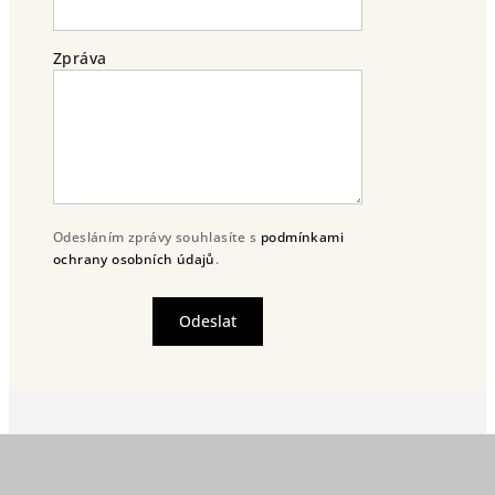
Zpráva
Odesláním zprávy souhlasíte s
podmínkami
ochrany osobních údajů
.
Odeslat
Z
á