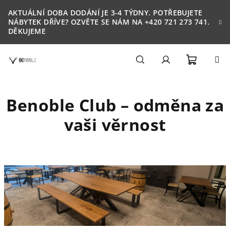
Přejít
AKTUÁLNÍ DOBA DODÁNÍ JE 3-4 TÝDNY. POTŘEBUJETE
na
NÁBYTEK DŘÍVE? OZVĚTE SE NÁM NA +420 721 273 741.
obsah
DĚKUJEME
Nákupn
Hledat
Přihlášení
Benoble Club – odměna za
košík
vaši věrnost