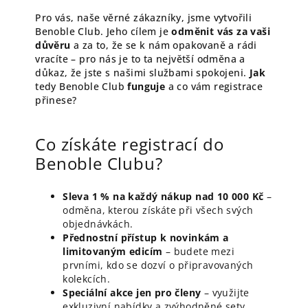
Pro vás, naše věrné zákazníky, jsme vytvořili
Benoble Club. Jeho cílem je
odměnit vás za vaši
důvěru
a za to, že se k nám opakovaně a rádi
vracíte – pro nás je to ta největší odměna a
důkaz, že jste s našimi službami spokojeni.
Jak
tedy Benoble Club
funguje
a co vám registrace
přinese?
Co získáte registrací do
Benoble Clubu?
Sleva 1 % na každý nákup nad 10 000 Kč
–
odměna, kterou získáte při všech svých
objednávkách.
Přednostní přístup k novinkám a
limitovaným edicím
– budete mezi
prvními, kdo se dozví o připravovaných
kolekcích.
Speciální akce jen pro členy
– využijte
exkluzivní nabídky a zvýhodněné sety