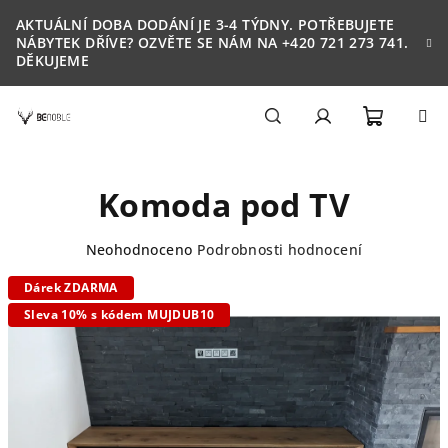
Přejít
AKTUÁLNÍ DOBA DODÁNÍ JE 3-4 TÝDNY. POTŘEBUJETE
na
NÁBYTEK DŘÍVE? OZVĚTE SE NÁM NA +420 721 273 741.
obsah
DĚKUJEME
Nákupn
Hledat
Přihlášení
Komoda pod TV
košík
Průměrné
Neohodnoceno
Podrobnosti hodnocení
hodnocení
Dárek ZDARMA
produktu
je
Sleva 10% s kódem MUJDUB10
0,0
z
5
hvězdiček.