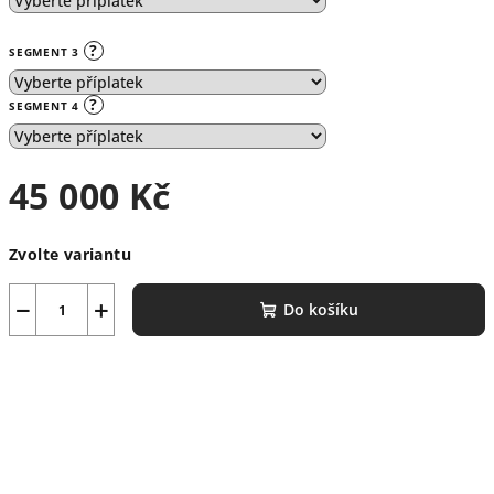
?
SEGMENT 3
?
SEGMENT 4
45 000 Kč
Měrná
Zvolte variantu
cena:
−
+
Do košíku