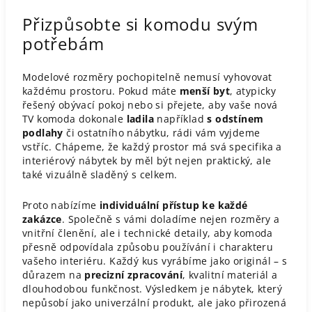
Přizpůsobte si komodu svým
potřebám
Modelové rozměry pochopitelně nemusí vyhovovat
každému prostoru. Pokud máte
menší byt
, atypicky
řešený obývací pokoj nebo si přejete, aby vaše nová
TV komoda dokonale
ladila
například
s odstínem
podlahy
či ostatního nábytku, rádi vám vyjdeme
vstříc. Chápeme, že každý prostor má svá specifika a
interiérový nábytek by měl být nejen praktický, ale
také vizuálně sladěný s celkem.
Proto nabízíme
individuální přístup ke každé
zakázce
. Společně s vámi doladíme nejen rozměry a
vnitřní členění, ale i technické detaily, aby komoda
přesně odpovídala způsobu používání i charakteru
vašeho interiéru. Každý kus vyrábíme jako originál – s
důrazem na
precizní zpracování
, kvalitní materiál a
dlouhodobou funkčnost. Výsledkem je nábytek, který
nepůsobí jako univerzální produkt, ale jako přirozená