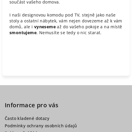
součást vašeho domova.
I naši designovou komodu pod TV, stejně jako naše
stoly a ostatní nábytek, vám nejen dovezeme až k vám
domů, ale i
vyneseme
až do vašeho pokoje a na místě
smontujeme
. Nemusíte se tedy o nic starat.
Z
á
p
Informace pro vás
a
Často kladené dotazy
t
Podmínky ochrany osobních údajů
í