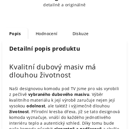
detailně a originálně
Popis
Hodnocení
Diskuze
Detailní popis produktu
Kvalitní dubový masiv má
dlouhou životnost
Naši designovou komodu pod TV jsme pro vás vyrobili
z pečlivě
vybraného dubového masivu
. Výběr
kvalitního materiálu k její výrobě zaručuje nejen její
vysokou
odolnost
, ale taktéž i výjimečně dlouhou
životnost
. Přírodní kresba dřeva, jíž se tato designová
komoda vyznačuje, vnáší do každého jednotlivého
interiéru teplo a autentický vzhled. Díky tomu bude
naše komoda působit
elegantně a nadčasově
a skvěle