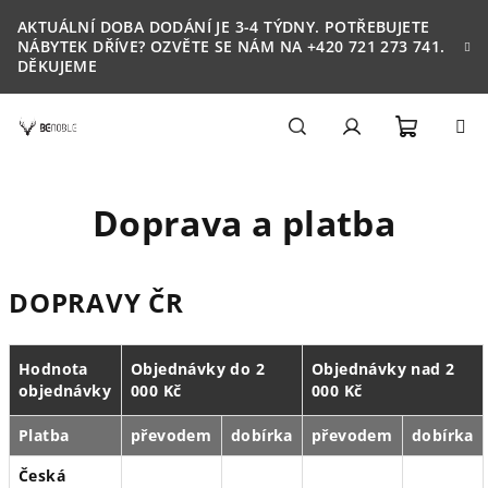
Přejít
AKTUÁLNÍ DOBA DODÁNÍ JE 3-4 TÝDNY. POTŘEBUJETE
na
NÁBYTEK DŘÍVE? OZVĚTE SE NÁM NA +420 721 273 741.
obsah
DĚKUJEME
Nákupn
Hledat
Přihlášení
Doprava a platba
košík
DOPRAVY ČR
Hodnota
Objednávky do 2
Objednávky nad 2
objednávky
000 Kč
000 Kč
Platba
převodem
dobírka
převodem
dobírka
Česká