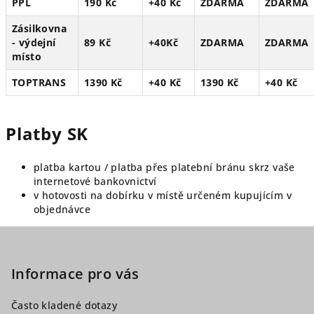
PPL
190 Kč
+40 Kč
ZDARMA
ZDARMA
Zásilkovna
- výdejní
89 Kč
+40Kč
ZDARMA
ZDARMA
místo
TOPTRANS
1390 Kč
+40 Kč
1390 Kč
+40 Kč
Platby SK
platba kartou / platba přes platební bránu skrz vaše
internetové bankovnictví
v hotovosti na dobírku v místě určeném kupujícím v
objednávce
Z
á
p
Informace pro vás
a
Často kladené dotazy
t