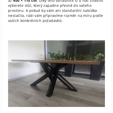
až
400 × 110 cm
. Díky této variabilitě si u nás snadno
vyberete stůl, který zapadne přesně do vašeho
prostoru. A pokud by vám ani standardní nabídka
nestačila, rádi vám připravíme rozměr na míru podle
vašich konkrétních požadavků.