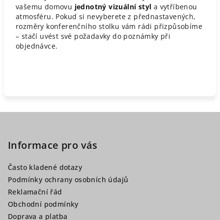
vašemu domovu
jednotný vizuální styl
a vytříbenou
atmosféru. Pokud si nevyberete z přednastavených,
rozměry konferenčního stolku vám rádi přizpůsobíme
– stačí uvést své požadavky do poznámky při
objednávce.
Z
á
p
Informace pro vás
a
Často kladené dotazy
t
Podmínky ochrany osobních údajů
í
Reklamační řád
Obchodní podmínky
Doprava a platba