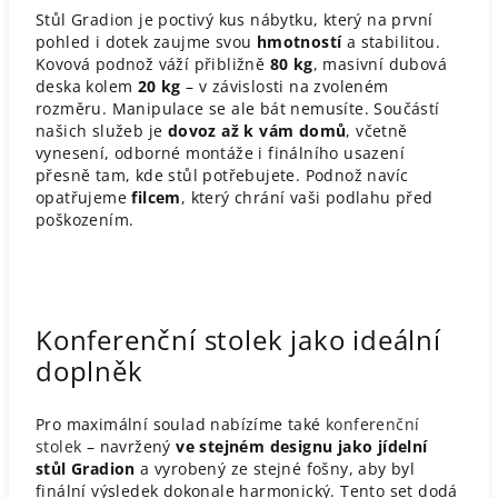
Stůl Gradion je poctivý kus nábytku, který na první
pohled i dotek zaujme svou
hmotností
a stabilitou.
Kovová podnož váží přibližně
80 kg
, masivní dubová
deska kolem
20 kg
– v závislosti na zvoleném
rozměru. Manipulace se ale bát nemusíte. Součástí
našich služeb je
dovoz až k vám domů
, včetně
vynesení, odborné montáže i finálního usazení
přesně tam, kde stůl potřebujete. Podnož navíc
opatřujeme
filcem
, který chrání vaši podlahu před
poškozením.
Konferenční stolek jako ideální
doplněk
Pro maximální soulad nabízíme také
konferenční
stolek
– navržený
ve stejném designu jako jídelní
stůl Gradion
a vyrobený ze stejné fošny, aby byl
finální výsledek dokonale harmonický. Tento set dodá