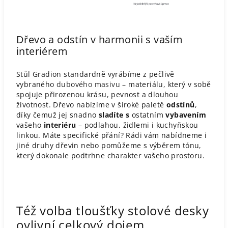
Dřevo a odstín v harmonii s vaším
interiérem
Stůl Gradion standardně vyrábíme z pečlivě
vybraného
dubového masivu
– materiálu, který v sobě
spojuje přirozenou krásu, pevnost a dlouhou
životnost. Dřevo nabízíme v široké paletě
odstínů
,
díky čemuž jej snadno
sladíte s
ostatním
vybavením
vašeho
interiéru
– podlahou, židlemi i kuchyňskou
linkou. Máte specifické přání? Rádi vám nabídneme i
jiné druhy dřevin nebo pomůžeme s výběrem tónu,
který dokonale podtrhne charakter vašeho prostoru.
Též volba tloušťky stolové desky
ovlivní celkový dojem