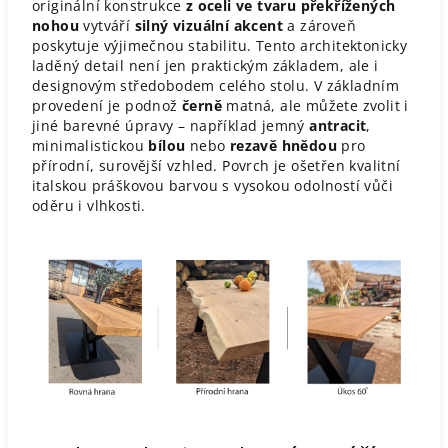
originální konstrukce
z oceli ve tvaru překřížených
nohou
vytváří
silný vizuální akcent
a zároveň
poskytuje výjimečnou stabilitu. Tento architektonicky
laděný detail není jen praktickým základem, ale i
designovým středobodem celého stolu. V základním
provedení je podnož
černě
matná, ale můžete zvolit i
jiné barevné úpravy – například jemný
antracit
,
minimalistickou
bílou
nebo
rezavě hnědou
pro
přírodní, surovější vzhled. Povrch je ošetřen kvalitní
italskou práškovou barvou s vysokou odolností vůči
oděru i vlhkosti.