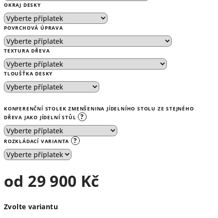
OKRAJ DESKY
POVRCHOVÁ ÚPRAVA
TEXTURA DŘEVA
TLOUŠŤKA DESKY
KONFERENČNÍ STOLEK ZMENŠENINA JÍDELNÍHO STOLU ZE STEJNÉHO
?
DŘEVA JAKO JÍDELNÍ STŮL
?
ROZKLÁDACÍ VARIANTA
od
29 900 Kč
Měrná
Zvolte variantu
cena: