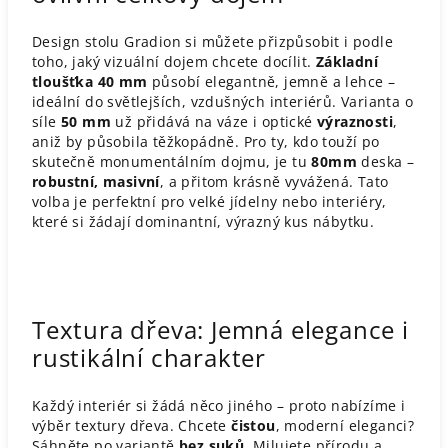
Design stolu Gradion si můžete přizpůsobit i podle
toho, jaký vizuální dojem chcete docílit.
Základní
tloušťka 40 mm
působí elegantně, jemně a lehce –
ideální do světlejších, vzdušných interiérů. Varianta o
síle
50 mm
už přidává na váze i optické
výraznosti
,
aniž by působila těžkopádně. Pro ty, kdo touží po
skutečně monumentálním dojmu, je tu
80mm
deska –
robustní, masivní
, a přitom krásně vyvážená. Tato
volba je perfektní pro velké jídelny nebo interiéry,
které si žádají dominantní, výrazný kus nábytku.
Textura dřeva: Jemná elegance i
rustikální charakter
Každý interiér si žádá něco jiného – proto nabízíme i
výběr textury dřeva. Chcete
čistou
, moderní eleganci?
Sáhněte po variantě
bez suků
. Milujete přírodu a