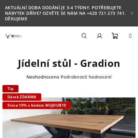
Přejít
AKTUÁLNÍ DOBA DODÁNÍ JE 3-4 TÝDNY. POTŘEBUJETE
na
NÁBYTEK DŘÍVE? OZVĚTE SE NÁM NA +420 721 273 741.
obsah
DĚKUJEME
Nákupn
Hledat
Přihlášení
Jídelní stůl - Gradion
košík
Průměrné
Neohodnoceno
Podrobnosti hodnocení
hodnocení
Tip
produktu
je
Dárek ZDARMA
0,0
Sleva 10% s kódem MUJDUB10
z
5
hvězdiček.