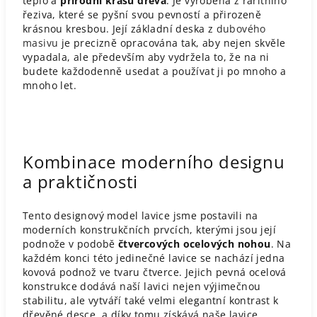
teplo a
přírodní krásu dřeva
. Je vyrobena z raritního
řeziva, které se pyšní svou pevností a přirozeně
krásnou kresbou. Její základní deska z
dubového
masivu
je precizně opracována tak, aby nejen skvěle
vypadala, ale především aby vydržela to, že na ni
budete každodenně usedat a používat ji po mnoho a
mnoho let.
Kombinace moderního designu
a praktičnosti
Tento designový model lavice jsme postavili na
moderních konstrukčních prvcích, kterými jsou její
podnože v podobě
čtvercových ocelových nohou
. Na
každém konci této jedinečné lavice se nachází jedna
kovová podnož ve tvaru čtverce. Jejich pevná ocelová
konstrukce dodává naší lavici nejen výjimečnou
stabilitu, ale vytváří také velmi elegantní kontrast k
dřevěné desce, a díky tomu získává naše lavice