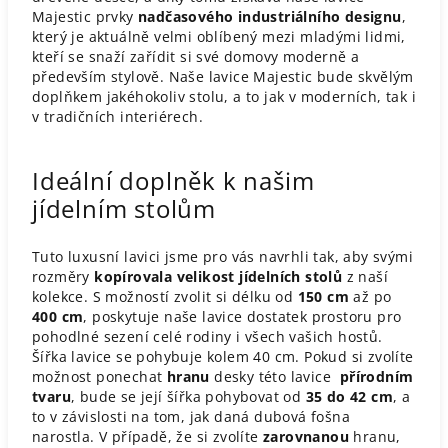
Majestic prvky
nadčasového industriálního designu
,
který je aktuálně velmi oblíbený mezi mladými lidmi,
kteří se snaží zařídit si své domovy moderně a
především stylově. Naše lavice Majestic bude skvělým
doplňkem jakéhokoliv stolu, a to jak v moderních, tak i
v tradičních interiérech.
Ideální doplněk k našim
jídelním stolům
Tuto luxusní lavici jsme pro vás navrhli tak, aby svými
rozměry
kopírovala velikost jídelních stolů
z naší
kolekce. S možností zvolit si délku od
150 cm
až po
400 cm
, poskytuje naše lavice dostatek prostoru pro
pohodlné sezení celé rodiny i všech vašich hostů.
Šířka lavice se pohybuje kolem 40 cm. Pokud si zvolíte
možnost ponechat
hranu
desky této lavice
přírodním
tvaru
, bude se její šířka pohybovat od
35 do 42 cm
, a
to v závislosti na tom, jak daná dubová fošna
narostla. V případě, že si zvolíte
zarovnanou
hranu,