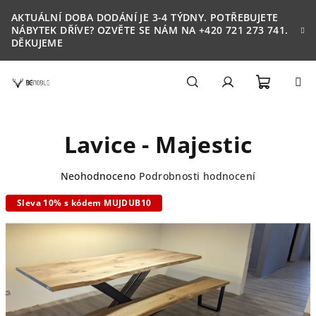
Přejít
AKTUÁLNÍ DOBA DODÁNÍ JE 3-4 TÝDNY. POTŘEBUJETE
na
NÁBYTEK DŘÍVE? OZVĚTE SE NÁM NA +420 721 273 741.
obsah
DĚKUJEME
Nákupn
Hledat
Přihlášení
Lavice - Majestic
košík
Průměrné
Neohodnoceno
Podrobnosti hodnocení
hodnocení
Sleva 10% s kódem MUJDUB10
produktu
je
0,0
z
5
hvězdiček.