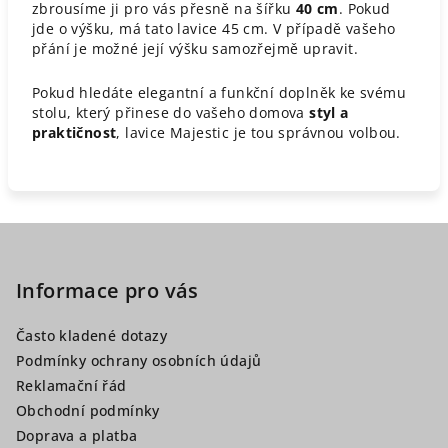
zbrousíme ji pro vás přesně na šířku
40 cm
. Pokud
jde o výšku, má tato lavice 45 cm. V případě vašeho
přání je možné její výšku samozřejmě upravit.
Pokud hledáte elegantní a funkční doplněk ke svému
stolu, který přinese do vašeho domova
styl a
praktičnost
, lavice Majestic je tou správnou volbou.
Z
á
p
Informace pro vás
a
Často kladené dotazy
t
Podmínky ochrany osobních údajů
í
Reklamační řád
Obchodní podmínky
Doprava a platba