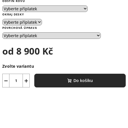
ODSTÍN KOVU
OKRAJ DESKY
POVRCHOVÁ ÚPRAVA
od
8 900 Kč
Měrná
Zvolte variantu
cena:
−
+
Do košíku