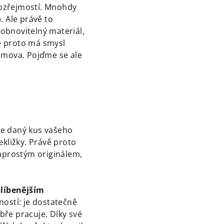
mozřejmostí. Mnohdy
o
. Ale právě to
 obnovitelný materiál,
vě proto má smysl
omova. Pojďme se ale
je daný kus vašeho
ekližky. Právě proto
naprostým originálem,
líbenějším
tností: je dostatečně
bře pracuje. Díky své