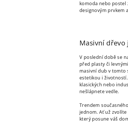
komoda nebo postel z
designovým prvkem a
Masivní dřevo 
V poslední době se nav
před plasty či levný
masivní dub v tomto s
estetikou i životností
klasických nebo indus
nešlápnete vedle.
Trendem současného 
jednom. Ať už zvolíte
který posune váš dom