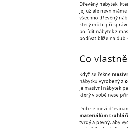
Dřevěný nábytek, kte
jej už ale nevnímáme
všechno dřevěný nábyt
který může při správ
pořídit nábytek z ma
podívat blíže na dub 
Co vlastn
Když se řekne
masivn
nábytku
vyrobený z
o
je masivní nábytek p
který v sobě nese př
Dub se mezi dřevinam
materiálům truhlář
tvrdý a pevný, aby vy