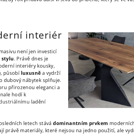
erní interiér
asivu není jen investicí
o
stylu
. Právě dnes je
derní interiéry kousky,
é
, působí
luxusně
a vydrží
to dubový nábytek splňuje.
oru přirozenou eleganci a
onale hodí k
dustriálnímu
ladění
osledních letech stává
dominantním prvkem
moderních
jí právě materiály, které nejsou na jedno použití, ale vydrž