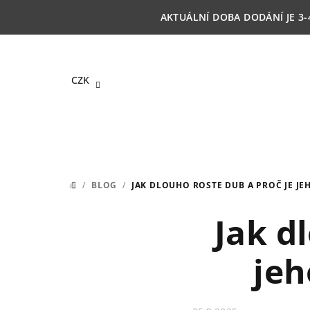
Přejít
AKTUÁLNÍ DOBA DODÁNÍ JE 3-
na
obsah
CZK
/
BLOG
/
JAK DLOUHO ROSTE DUB A PROČ JE JE
DOMŮ
Jak d
jeh