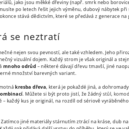
riálů, jako jsou měkké dřeviny (např. smrk nebo borovic
musíte po letech řešit jejich výměnu, dubový nábytek při
dokonce stává dědictvím, které se předává z generace na 
rá se neztratí
mečné nejen svou pevností, ale také vzhledem. Jeho přir
inečný vizuální dojem. Každý strom je však originál a stejn
á
mnoho odrůd
– některé dávají dřevu tmavší, jiné naopa
berné množství barevných variant.
amotná
kresba dřeva
, která je pokaždé jiná, a dohromady
kombinací
. Můžete si být proto jistí, že žádný
stůl
,
komo
– každý kus je originál, na rozdíl od sériově vyráběného
. Zatímco jiné materiály stárnutím ztrácí na kráse, dub n
Každý rok přidává další vrstvu do příběhu, který se ve 