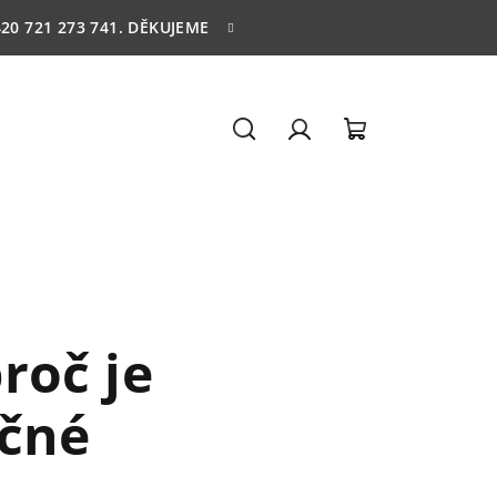
20 721 273 741. DĚKUJEME
Hledat
Přihlášení
Nákupní
košík
roč je
ečné