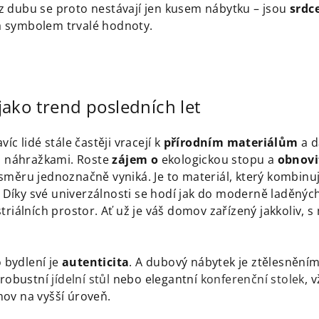
 dubu se proto nestávají jen kusem nábytku – jsou
srdc
 symbolem trvalé hodnoty.
jako trend posledních let
íc lidé stále častěji vracejí k
přírodním materiálům
a d
mi náhražkami. Roste
zájem o
ekologickou stopu a
obnovi
měru jednoznačně vyniká. Je to materiál, který kombinuj
. Díky své univerzálnosti se hodí jak do moderně laděných 
triálních prostor. Ať už je váš domov zařízený jakkoliv, 
bydlení je
autenticita
. A dubový nábytek je ztělesněním 
 robustní
jídelní stůl
nebo elegantní
konferenční stolek
, 
ov na vyšší úroveň.