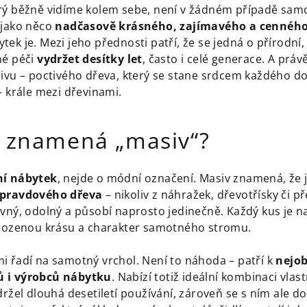
rý běžně vidíme kolem sebe, není v žádném případě sa
 jako něco
nadčasově krásného, zajímavého a cennéh
ek je. Mezi jeho přednosti patří, že se jedná o přírodní,
né péči
vydržet desítky let
, často i celé generace. A prá
sivu – poctivého dřeva, který se stane srdcem každého d
– krále mezi dřevinami.
ě znamená „masiv“?
í nábytek
, nejde o módní označení. Masiv znamená, že 
pravdového dřeva
– nikoliv z náhražek, dřevotřísky či př
evný, odolný a působí naprosto jedinečně. Každý kus je 
irozenou krásu a charakter samotného stromu.
i řadí na samotný vrchol. Není to náhoda – patří k
nejob
ů i výrobců nábytku
. Nabízí totiž ideální kombinaci vlas
držel dlouhá desetiletí používání, zároveň se s ním ale do