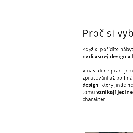
Proč si vy
Když si pořídíte náb
nadčasový design a 
V naší dílně pracuje
zpracování až po fin
design
, který jinde 
tomu
vznikají jedin
charakter.