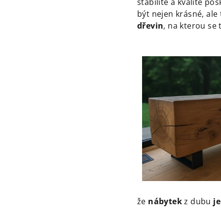
stabilitě a kvalitě p
být nejen krásné, ale
dřevin
, na kterou se 
že
nábytek
z dubu
je