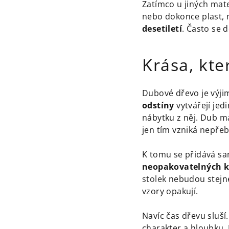
Zatímco u jiných mate
nebo dokonce plast, 
desetiletí
. Často se 
Krása, kte
Dubové dřevo je výji
odstíny
vytvářejí jed
nábytku z něj. Dub m
jen tím vzniká nepře
K tomu se přidává s
neopakovatelných 
stolek
nebudou stejné 
vzory opakují.
Navíc čas dřevu sluší
charakter a hloubku. 