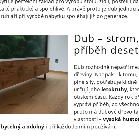
oskytuje perfektní základ pro výrobu
stolů
,
židlí
,
postelí
i da
 také praktické a spolehlivé. A právě proto je dub jednou 
truhláři při výrobě nábytku spoléhají již po generace.
Dub – strom,
příběh deseti
Dub rozhodně nepatří mezi
dřeviny. Naopak – k tomu,
plné síly, potřebuje klidně
určují jeho
letokruhy
, kte
otiskem času. Každý rok př
vypráví příběh, co všechno
proto má dubové dřevo ta
vlastnosti –
vysoká husto
 bytelný a odolný
i při každodenním používání.