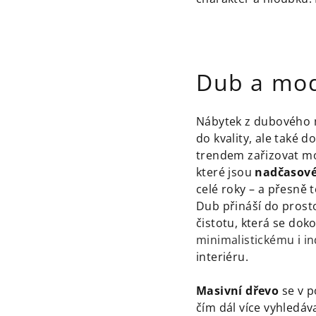
Dub a mod
Nábytek z dubového m
do kvality, ale také d
trendem zařizovat mo
které jsou
nadčasov
celé roky – a přesně 
Dub přináší do prost
čistotu, která se dok
minimalistickému
i
in
interiéru.
Masivní dřevo
se v p
čím dál více vyhledáva