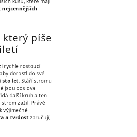
lších kusů, které mají
z
nejcennějších
 který píše
letí
 rychle rostoucí
 aby dorostl do své
i sto let
. Stáří stromu
ré jsou doslova
idá další kruh a ten
 strom zažil. Právě
k výjimečné
ta a tvrdost
zaručují,