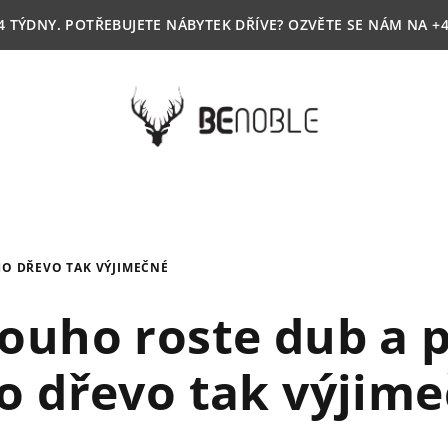
4 TÝDNY. POTŘEBUJETE NÁBYTEK DŘÍVE? OZVĚTE SE NÁM NA +4
HO DŘEVO TAK VÝJIMEČNÉ
louho roste dub a p
o dřevo tak výjim