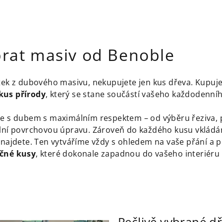
brat masiv od Benoble
ytek z dubového masivu, nekupujete jen kus dřeva. Kupuje
kus přírody
, který se stane součástí vašeho každodenníh
me s dubem s maximálním respektem – od výběru řeziva, p
ální povrchovou úpravu. Zároveň do každého kusu vklá
nenajdete. Ten vytváříme vždy s ohledem na vaše přání a p
ečné kusy
, které dokonale zapadnou do vašeho interiéru
Pečlivě vybrané d