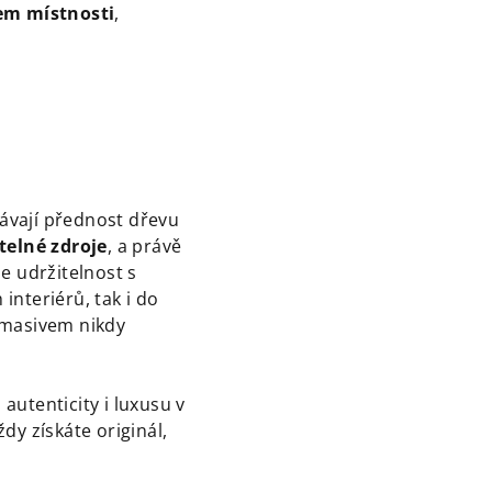
em místnosti
,
ávají přednost dřevu
telné zdroje
, a právě
e udržitelnost s
interiérů, tak i do
s masivem nikdy
autenticity i luxusu v
vždy získáte originál,