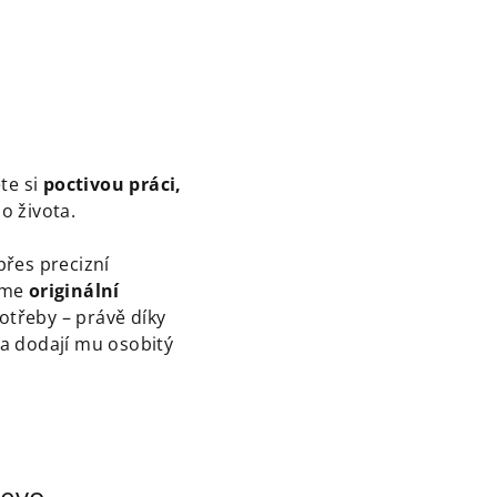
te si
poctivou práci,
o života.
řes precizní
dáme
originální
otřeby – právě díky
 a dodají mu osobitý
řevo,