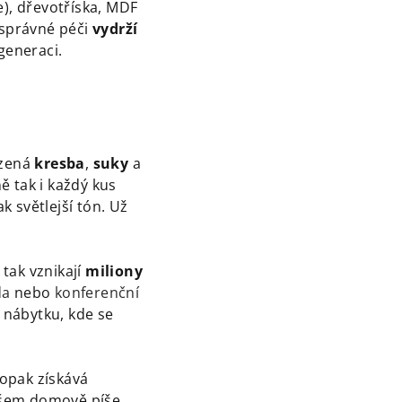
e), dřevotříska, MDF
 správné péči
vydrží
generaci.
ozená
kresba
,
suky
a
ě tak i každý kus
k světlejší tón. Už
 tak vznikají
miliony
da
nebo
konferenční
 nábytku, kde se
aopak získává
vašem domově píše.