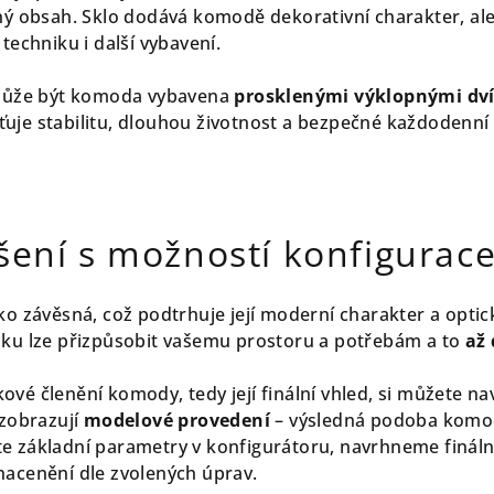
ý obsah. Sklo dodává komodě dekorativní charakter, ale 
techniku i další vybavení.
 může být komoda vybavena
prosklenými výklopnými dv
šťuje stabilitu, dlouhou životnost a bezpečné každodenní
šení s možností konfigurac
o závěsná, což podtrhuje její moderní charakter a optic
élku lze přizpůsobit vašemu prostoru a potřebám a to
až 
kové členění komody, tedy její finální vhled, si můžete na
 zobrazují
modelové provedení
– výsledná podoba komod
rete základní parametry v konfigurátoru, navrhneme finál
acenění dle zvolených úprav.