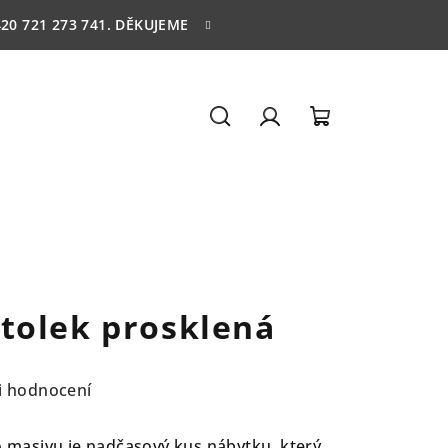
20 721 273 741. DĚKUJEME
Hledat
Přihlášení
Nákupní
košík
tolek prosklená
i hodnocení
masivu je nadčasový kus nábytku, který