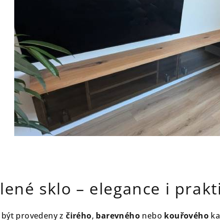
ené sklo – elegance i prakt
 být provedeny z
čirého
,
barevného
nebo
kouřového
ka