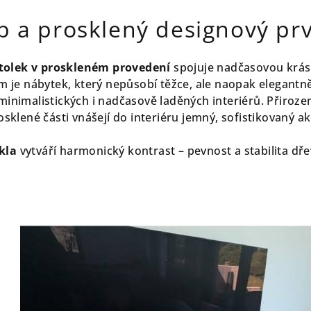
b a prosklený designový pr
olek v proskleném provedení
spojuje nadčasovou krás
em je nábytek, který nepůsobí těžce, ale naopak elegant
minimalistických i nadčasově laděných interiérů. Přiroz
osklené části vnášejí do interiéru jemný, sofistikovaný ak
kla
vytváří harmonický kontrast – pevnost a stabilita dřev