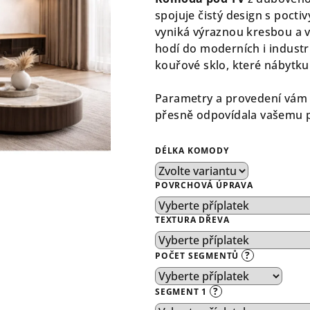
je
spojuje čistý design s poc
0,0
vyniká výraznou kresbou a 
z
hodí do moderních i industri
5
kouřové sklo, které nábytku 
hvězdiček.
Parametry a provedení vám 
přesně odpovídala vašemu p
DÉLKA KOMODY
POVRCHOVÁ ÚPRAVA
TEXTURA DŘEVA
?
POČET SEGMENTŮ
?
SEGMENT 1