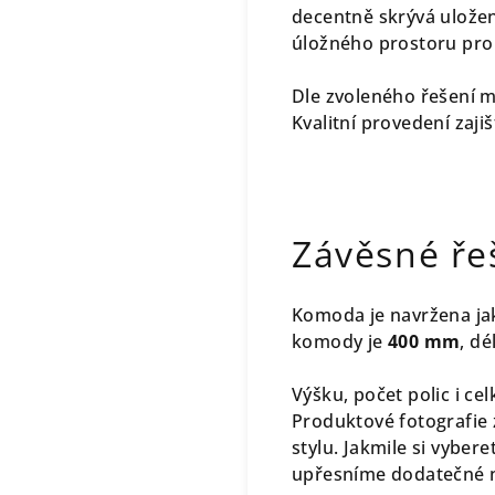
decentně skrývá uložen
úložného prostoru pro 
Dle zvoleného řešení
Kvalitní provedení zaji
Závěsné ře
Komoda je navržena jak
komody je
400 mm
, d
Výšku, počet polic i cel
Produktové fotografie
stylu. Jakmile si vybe
upřesníme dodatečné n