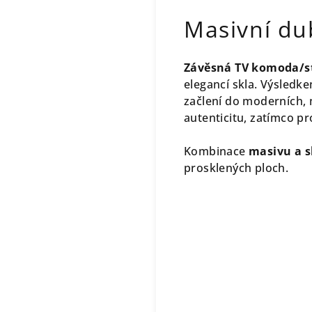
Masivní du
Závěsná TV komoda/st
elegancí skla. Výsledk
začlení do moderních, 
autenticitu, zatímco pr
Kombinace
masivu a s
prosklených ploch.