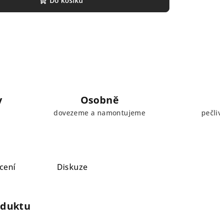
Do košíku
y
Osobně
dovezeme a namontujeme
pečli
cení
Diskuze
oduktu