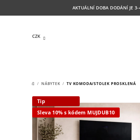
Přejít
AKTUÁLNÍ DOBA DODÁNÍ JE 3-
na
obsah
CZK
/
NÁBYTEK
/
TV KOMODA/STOLEK PROSKLENÁ
DOMŮ
Tip
Sleva 10% s kódem MUJDUB10