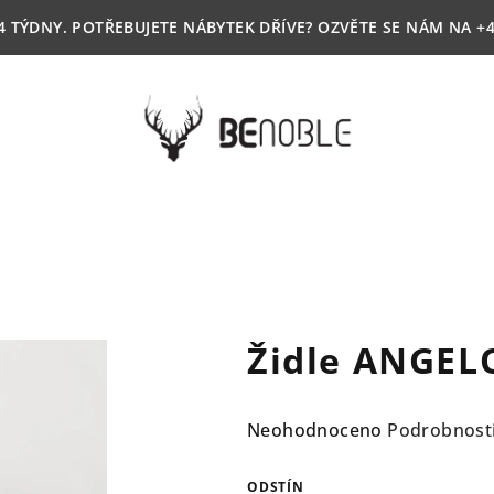
4 TÝDNY. POTŘEBUJETE NÁBYTEK DŘÍVE? OZVĚTE SE NÁM NA +4
Židle ANGEL
Průměrné
Neohodnoceno
Podrobnost
hodnocení
produktu
ODSTÍN