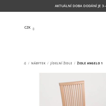
Přejít
AKTUÁLNÍ DOBA DODÁNÍ JE 3-
na
obsah
CZK
/
NÁBYTEK
/
JÍDELNÍ ŽIDLE
/
ŽIDLE ANGELO 1
DOMŮ