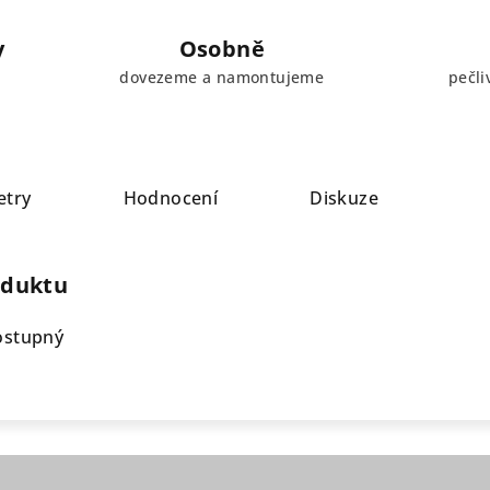
y
Osobně
dovezeme a namontujeme
pečli
etry
Hodnocení
Diskuze
oduktu
ostupný