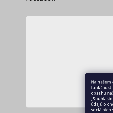
Na našem e
funkčnosti
obsahu naš
„Souhlasím
údajů o ch
sociálních 