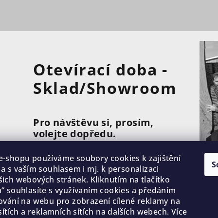
Otevírací doba -
Sklad/Showroom
Pro návštěvu si, prosím,
volejte dopředu.
Pondělí - Pátek 7:00 - 15:00
-shopu používáme soubory cookies k zajištění
S
 a s vaším souhlasem i mj. k personalizaci
ich webových stránek. Kliknutím na tlačítko
Středa 7:00 - 16:30
“ souhlasíte s využívaním cookies a předáním
ování na webu pro zobrazení cílené reklamy na
sítích a reklamních sítích na dalších webech. Více