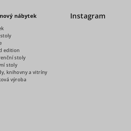
Instagram
nový nábytek
ek
 stoly
e
d edition
enční stoly
ní stoly
, knihovny a vitríny
ková výroba