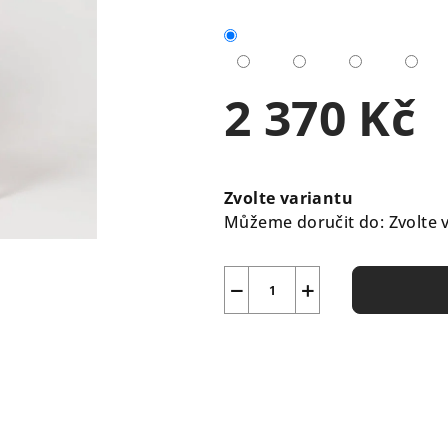
je
0,0
z
5
2 370 Kč
hvězdiček.
Měrná
cena:
Zvolte variantu
Můžeme doručit do:
Zvolte 
−
+