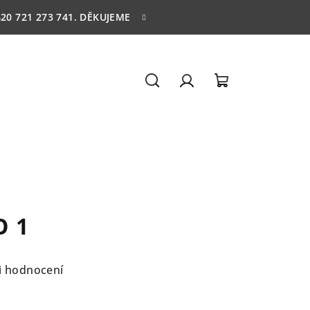
20 721 273 741. DĚKUJEME
Hledat
Přihlášení
Nákupní
košík
O 1
i hodnocení