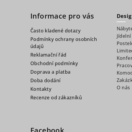
á
Informace pro vás
p
Desig
a
Nábyt
Často kladené dotazy
Jídelní
t
Podmínky ochrany osobních
Postel
údajů
í
Limite
Reklamační řád
Konfer
Obchodní podmínky
Pracov
Doprava a platba
Komody
Zakáz
Doba dodání
O nás
Kontakty
Recenze od zákazníků
Facebook