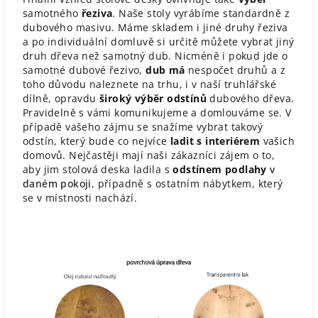
samotného
řeziva
. Naše stoly vyrábíme standardně z
dubového masivu. Máme skladem i jiné druhy řeziva
a po individuální domluvě si určitě můžete vybrat jiný
druh dřeva než samotný dub. Nicméně i pokud jde o
samotné dubové řezivo,
dub
má
nespočet druhů a z
toho důvodu naleznete na trhu, i v naší truhlářské
dílně, opravdu
široký výběr odstínů
dubového dřeva.
Pravidelně s vámi komunikujeme a domlouváme se. V
případě vašeho zájmu se snažíme vybrat takový
odstín, který bude co nejvíce
ladit s interiérem
vašich
domovů. Nejčastěji mají naši zákazníci zájem o to,
aby jim stolová deska ladila s
odstínem
podlahy
v
daném pokoji
, případně s ostatním nábytkem, který
se v místnosti nachází.