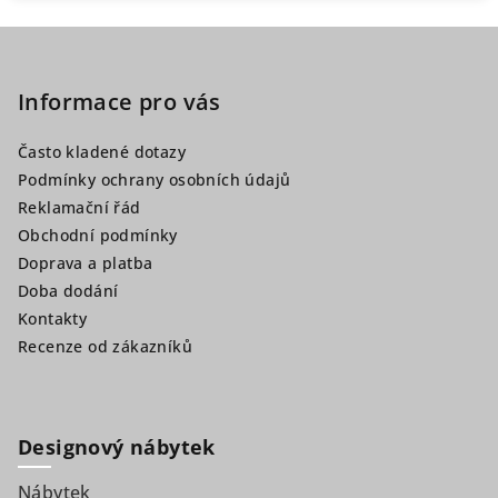
Z
á
p
Informace pro vás
a
Často kladené dotazy
t
Podmínky ochrany osobních údajů
í
Reklamační řád
Obchodní podmínky
Doprava a platba
Doba dodání
Kontakty
Recenze od zákazníků
Designový nábytek
Nábytek