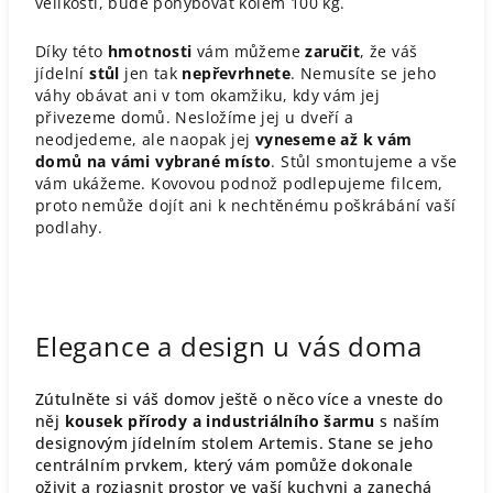
velikosti, bude pohybovat kolem 100 kg.
Díky této
hmotnosti
vám můžeme
zaručit
, že váš
jídelní
stůl
jen tak
nepřevrhnete
. Nemusíte se jeho
váhy obávat ani v tom okamžiku, kdy vám jej
přivezeme domů. Nesložíme jej u dveří a
neodjedeme, ale naopak jej
vyneseme až k vám
domů na vámi vybrané místo
. Stůl smontujeme a vše
vám ukážeme. Kovovou podnož podlepujeme filcem,
proto nemůže dojít ani k nechtěnému poškrábání vaší
podlahy.
Elegance a design u vás doma
Zútulněte si váš domov ještě o něco více a vneste do
něj
kousek přírody a industriálního šarmu
s naším
designovým jídelním stolem Artemis. Stane se jeho
centrálním prvkem, který vám pomůže dokonale
oživit a rozjasnit prostor ve vaší kuchyni a zanechá