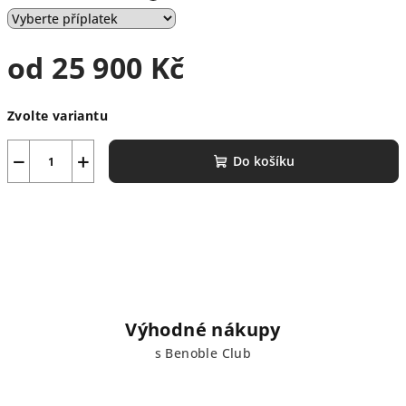
od
25 900 Kč
Měrná
Zvolte variantu
cena:
−
+
Do košíku
Výhodné nákupy
s Benoble Club