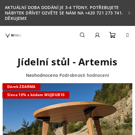
Přejít
AKTUÁLNÍ DOBA DODÁNÍ JE 3-4 TÝDNY. POTŘEBUJETE
na
NÁBYTEK DŘÍVE? OZVĚTE SE NÁM NA +420 721 273 741.
obsah
DĚKUJEME
Nákupn
Hledat
Přihlášení
Jídelní stůl - Artemis
košík
Průměrné
Neohodnoceno
Podrobnosti hodnocení
hodnocení
Dárek ZDARMA
produktu
je
Sleva 10% s kódem MUJDUB10
0,0
z
5
hvězdiček.