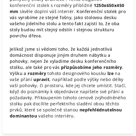
konferenční stolek
s rozměry přibližně
1250x650x450
mm
skvěle doplní váš interiér.
Konferenční stolek pro
vás vyrobíme ze stejné fošny, jako stolovou desku
vašeho jídelního stolu a tento fakt zajistí to, že oba
stoly budou mít stejný odstín i stejnou strukturu
povrchu dřeva.
Jelikož jsme si vědomi toho, že každá jednotlivá
domácnost disponuje jiným druhem nábytku a
pohovky, nejen že vyladíme desku konferenčního
stolku, ale také pro vás
přizpůsobíme jeho rozměry
.
Výšku a
rozměry
tohoto designového kousku
lze
na
vaše přání
upravit
, například podle výšky nebo délky
vaší pohovky, či prostoru, kde jej chcete umístit. Stačí,
když do poznámky k objednávce napíšete své přání a
požadavky. Přikoupením tohoto cenově zvýhodněného
stolku pak docílíte perfektního sladění obou těchto
prvků, které se společně stanou
nepřehlédnutelnou
dominantou
vašeho interiéru.