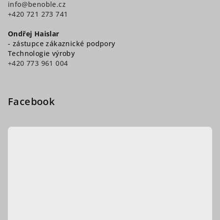
info@benoble.cz
+420 721 273 741
Ondřej Haislar
- zástupce zákaznické podpory
Technologie výroby
+420 773 961 004
Facebook