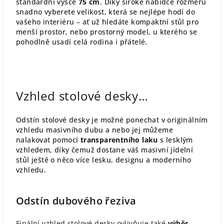
standardní výšce
75 cm
. Díky široké nabídce rozměrů
snadno vyberete velikost, která se nejlépe hodí do
vašeho interiéru – ať už hledáte kompaktní stůl pro
menší prostor, nebo prostorný model, u kterého se
pohodlně usadí celá rodina i přátelé.
Vzhled stolové desky…
Odstín stolové desky je možné ponechat v originálním
vzhledu masivního dubu a nebo jej můžeme
nalakovat pomocí
transparentního laku
s lesklým
vzhledem, díky čemuž dostane váš masivní jídelní
stůl ještě o něco více lesku, designu a moderního
vzhledu.
Odstín dubového řeziva
Finální vzhled stolové desky ovlivňuje také
výběr