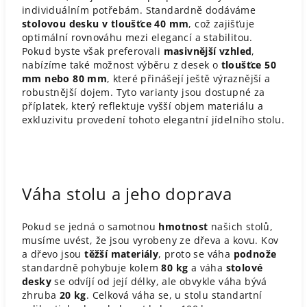
individuálním potřebám. Standardně dodáváme
stolovou desku v tloušťce 40 mm
, což zajišťuje
optimální rovnováhu mezi elegancí a stabilitou.
Pokud byste však preferovali
masivnější vzhled
,
nabízíme také možnost výběru z desek o
tloušťce 50
mm nebo 80 mm
, které přinášejí ještě výraznější a
robustnější dojem. Tyto varianty jsou dostupné za
příplatek, který reflektuje vyšší objem materiálu a
exkluzivitu provedení tohoto elegantní jídelního stolu.
Váha stolu a jeho doprava
Pokud se jedná o samotnou
hmotnost
našich stolů,
musíme uvést, že jsou vyrobeny ze dřeva a kovu. Kov
a dřevo jsou
těžší materiály
, proto se váha
podnože
standardně pohybuje kolem
80 kg
a váha
stolové
desky
se odvíjí od její délky, ale obvykle váha bývá
zhruba
20 kg
. Celková váha se, u stolu standartní