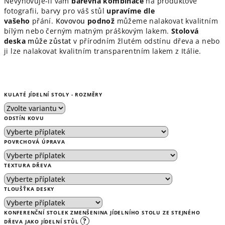
Nevyhovuje-li vám
barevná kombinace
na produktové
fotografii, barvy pro váš stůl
upravíme dle
vašeho
přání
.
Kovovou
podnož
můžeme nalakovat kvalitním
bílým nebo černým matným práškovým lakem.
Stolová
deska
může zůstat
v přírodním žlutém odstínu dřeva a nebo
ji lze nalakovat kvalitním transparentním lakem z Itálie.
KULATÉ JÍDELNÍ STOLY - ROZMĚRY
ODSTÍN KOVU
POVRCHOVÁ ÚPRAVA
TEXTURA DŘEVA
TLOUŠŤKA DESKY
KONFERENČNÍ STOLEK ZMENŠENINA JÍDELNÍHO STOLU ZE STEJNÉHO
?
DŘEVA JAKO JÍDELNÍ STŮL