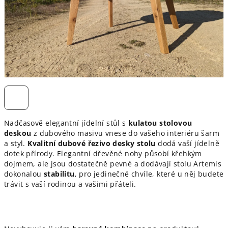
Nadčasově elegantní jídelní stůl s
kulatou stolovou
deskou
z dubového masivu vnese do vašeho interiéru šarm
a styl.
K
valitní dubové řezivo desky stolu
dodá vaší jídelně
dotek přírody. Elegantní dřevěné nohy působí křehkým
dojmem, ale jsou dostatečně pevné a dodávají stolu Artemis
dokonalou
stabilitu
, pro jedinečné chvíle, které u něj budete
trávit s vaší rodinou a vašimi přáteli.