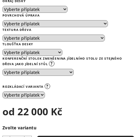
OKRAJ DESKY
POVRCHOVÁ ÚPRAVA
TEXTURA DŘEVA
TLOUŠŤKA DESKY
KONFERENČNÍ STOLEK ZMENŠENINA JÍDELNÍHO STOLU ZE STEJNÉHO
?
DŘEVA JAKO JÍDELNÍ STŮL
?
ROZKLÁDACÍ VARIANTA
od
22 000 Kč
Měrná
Zvolte variantu
cena: