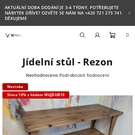
Přejít
AKTUÁLNÍ DOBA DODÁNÍ JE 3-4 TÝDNY. POTŘEBUJETE
na
NÁBYTEK DŘÍVE? OZVĚTE SE NÁM NA +420 721 273 741.
obsah
DĚKUJEME
Nákupn
Hledat
Přihlášení
Jídelní stůl - Rezon
košík
Průměrné
Neohodnoceno
Podrobnosti hodnocení
hodnocení
Novinka
produktu
je
Sleva 10% s kódem MUJDUB10
0,0
z
5
hvězdiček.