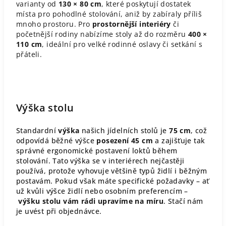
varianty od
130 × 80 cm
, které poskytují dostatek
místa pro pohodlné stolování, aniž by zabíraly příliš
mnoho prostoru. Pro
prostornější interiéry
či
početnější rodiny nabízíme stoly až do rozměru
400 ×
110 cm
, ideální pro velké rodinné oslavy či setkání s
přáteli.​
Výška stolu
Standardní
výška
našich jídelních stolů je
75 cm
, což
odpovídá běžné výšce
posezení 45 cm
a zajišťuje tak
správné ergonomické postavení loktů během
stolování. Tato výška se v interiérech nejčastěji
používá, protože vyhovuje většině typů židlí i běžným
postavám. Pokud však máte specifické požadavky – ať
už kvůli výšce židlí nebo osobním preferencím –
výšku stolu vám rádi upravíme na míru
. Stačí nám
je uvést při objednávce.