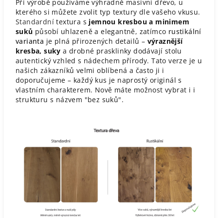
Při výrobě používáme výhradně masivní dřevo, u
kterého si můžete zvolit typ textury dle vašeho vkusu.
Standardní
textura s
jemnou kresbou a minimem
suků
působí uhlazeně a elegantně, zatímco
rustikální
varianta
je plná přirozených detailů –
výraznější
kresba, suky
a drobné prasklinky dodávají stolu
autentický vzhled s nádechem přírody. Tato verze je u
našich zákazníků velmi oblíbená a často ji i
doporučujeme – každý kus je naprostý originál s
vlastním charakterem. Nově máte možnost vybrat i i
strukturu s názvem "bez suků".