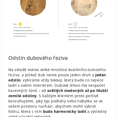
Odstín dubového řeziva
Na skladě máme velké množství kvalitního
dubového
řeziva
, a jelikož dub nemá pouze jeden druh a
jeden
odstín
, vybíráme vždy takový, který bude co nejvíce
ladit s vaším interiérem. Dubové dřevo má nespočet
barevných tónů – od
světlých medových až po hlubší
zemité odstíny
. S každým klientem proto pečlivě
konzultujeme, jaký typ podlahy nebo nábytku se ve
vašem prostoru nachází, abychom mohli vybrat
fošnu, která
s ním
bude harmonicky ladit
a výsledný
celek působit jednotně.