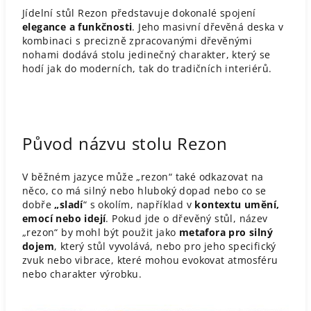
Jídelní stůl Rezon představuje dokonalé spojení
elegance a funkčnosti
. Jeho masivní dřevěná deska v
kombinaci s precizně zpracovanými dřevěnými
nohami dodává stolu jedinečný charakter, který se
hodí jak do moderních, tak do tradičních interiérů.
Původ názvu stolu Rezon
V běžném jazyce může „rezon“ také odkazovat na
něco, co má silný nebo hluboký dopad nebo co se
dobře
„sladí
“ s okolím, například v
kontextu umění,
emocí nebo idejí
. Pokud jde o dřevěný stůl, název
„rezon“ by mohl být použit jako
metafora pro silný
dojem
, který stůl vyvolává, nebo pro jeho specifický
zvuk nebo vibrace, které mohou evokovat atmosféru
nebo charakter výrobku.​