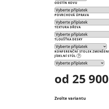
ODSTÍN KOVU
POVRCHOVÁ ÚPRAVA
TEXTURA DŘEVA
TLOUŠŤKA DESKY
KONFERENČNÍ STOLEK ZMENŠENIN
?
JÍDELNÍ STŮL
od
25 900
Měrná
cena:
Zvolte variantu