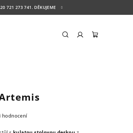
20 721 273 741. DĚKUJEME
Hledat
Přihlášení
Nákupní
košík
- Artemis
i hodnocení
stůl s
kulatou stolovou deskou
z