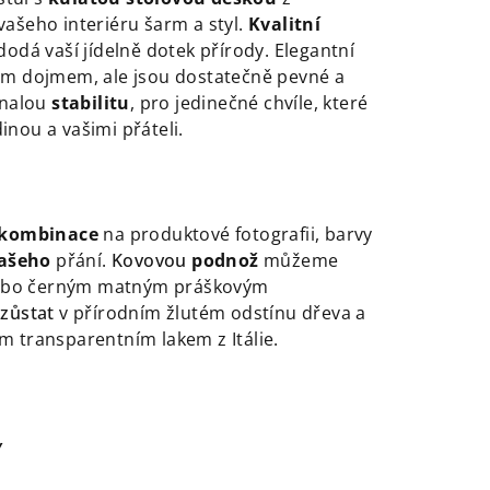
ašeho interiéru šarm a styl.
K
valitní
odá vaší jídelně dotek přírody. Elegantní
m dojmem, ale jsou dostatečně pevné a
onalou
stabilitu
, pro jedinečné chvíle, které
dinou a vašimi přáteli.
 kombinace
na produktové fotografii, barvy
vašeho
přání
.
Kovovou
podnož
můžeme
 nebo černým matným práškovým
zůstat
v přírodním žlutém odstínu dřeva a
ím transparentním lakem z Itálie.
Y