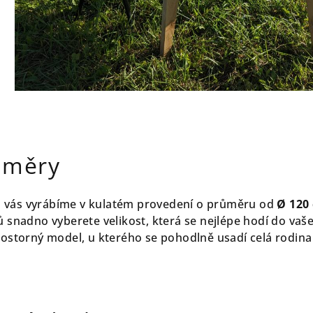
změry
 vás vyrábíme v kulatém provedení o průměru od
Ø 120
 snadno vyberete velikost, která se nejlépe hodí do vaše
ostorný model, u kterého se pohodlně usadí celá rodina i