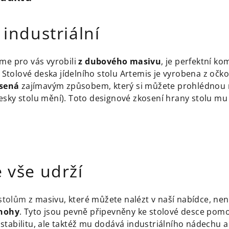
 industriální
jsme pro vás vyrobili
z dubového masivu
, je perfektní k
. Stolové deska jídelního stolu Artemis je vyrobena z o
sená
zajímavým způsobem, který si můžete prohlédnou na 
ky stolu mění). Toto designové zkosení hrany stolu mu d
 vše udrží
 stolům
z masivu, které můžete nalézt v naší nabídce, není
 nohy
. Tyto jsou pevně připevněny ke stolové desce pomo
í stabilitu, ale taktéž mu dodává industriálního nádechu a