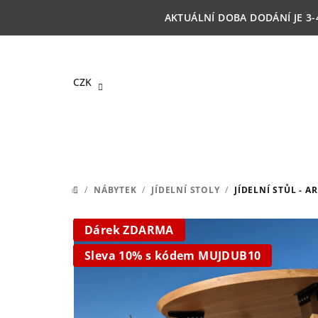
Přejít
AKTUÁLNÍ DOBA DODÁNÍ JE 3-
na
obsah
CZK
/
NÁBYTEK
/
JÍDELNÍ STOLY
/
JÍDELNÍ STŮL - A
DOMŮ
Dárek ZDARMA
Sleva 10% s kódem MUJDUB10