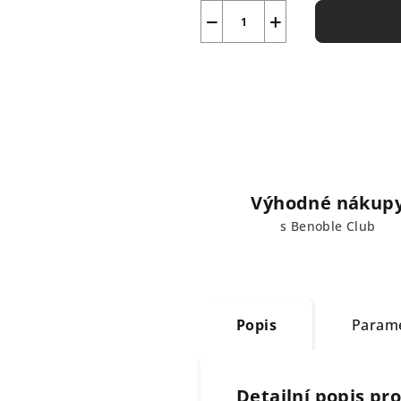
−
+
Výhodné nákup
s Benoble Club
Popis
Param
Detailní popis pr