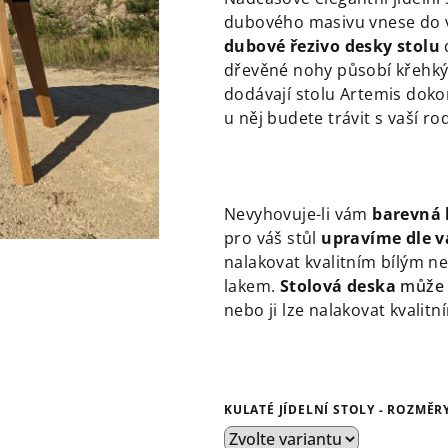
je
dubového masivu vnese do v
0,0
dubové řezivo desky stolu
d
z
dřevěné nohy působí křehký
5
dodávají stolu Artemis dok
hvězdiček.
u něj budete trávit s vaší ro
Nevyhovuje-li vám
barevná
pro váš stůl
upravíme dle 
nalakovat kvalitním bílým
lakem.
Stolová deska
může 
nebo ji lze nalakovat kvalitn
KULATÉ JÍDELNÍ STOLY - ROZMĚR