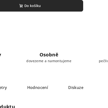
Do košíku
y
Osobně
dovezeme a namontujeme
pečli
etry
Hodnocení
Diskuze
oduktu