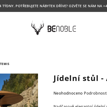
4 TÝDNY. POTŘEBUJETE NÁBYTEK DŘÍVE? OZVĚTE SE NÁM NA +4
RTEMIS
Jídelní stůl 
Průměrné
Neohodnoceno
Podrobnost
hodnocení
produktu
Nadčasově elegantní jídelní 