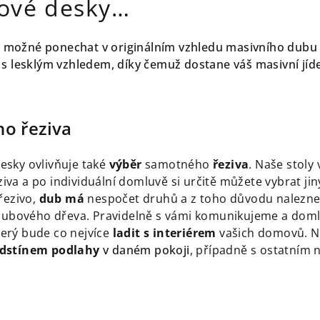
lové desky…
je možné ponechat v originálním vzhledu masivního dub
s lesklým vzhledem, díky čemuž dostane váš masivní jídeln
o řeziva
desky ovlivňuje také
výběr
samotného
řeziva
. Naše stol
eziva a po individuální domluvě si určitě můžete vybrat 
řezivo,
dub
má
nespočet druhů a z toho důvodu naleznete
ubového dřeva. Pravidelně s vámi komunikujeme a doml
terý bude co nejvíce
ladit s interiérem
vašich domovů. Nej
dstínem
podlahy
v daném pokoji
, případně s ostatním 