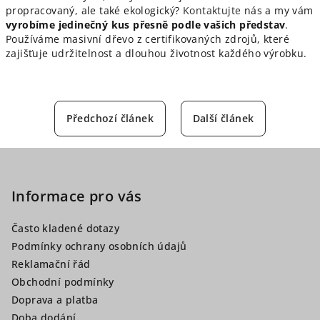
propracovaný, ale také ekologický?
Kontaktujte
nás a my vám
vyrobíme jedinečný kus přesně podle vašich představ
.
Používáme masivní dřevo z certifikovaných zdrojů, které
zajišťuje udržitelnost a dlouhou životnost každého výrobku.
Předchozí článek
Další článek
Z
á
p
Informace pro vás
a
Často kladené dotazy
t
Podmínky ochrany osobních údajů
í
Reklamační řád
Obchodní podmínky
Doprava a platba
Doba dodání