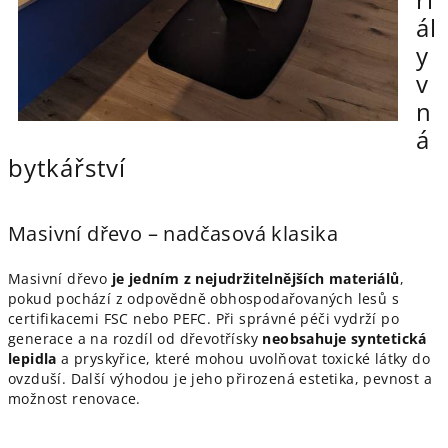
ál
y
v
n
á
bytkářství
Masivní dřevo – nadčasová klasika
Masivní dřevo
je jedním z nejudržitelnějších materiálů
,
pokud pochází z odpovědně obhospodařovaných lesů s
certifikacemi FSC nebo PEFC. Při správné péči vydrží po
generace a na rozdíl od dřevotřísky
neobsahuje syntetická
lepidla
a pryskyřice, které mohou uvolňovat toxické látky do
ovzduší. Další výhodou je jeho přirozená estetika, pevnost a
možnost renovace.