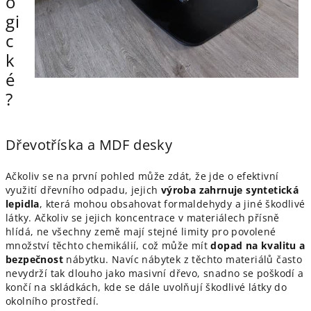
o
gi
c
k
é
?
Dřevotříska a MDF desky
Ačkoliv se na první pohled může zdát, že jde o efektivní
využití dřevního odpadu, jejich
výroba zahrnuje syntetická
lepidla
, která mohou obsahovat formaldehydy a jiné škodlivé
látky. Ačkoliv se jejich koncentrace v materiálech přísně
hlídá, ne všechny země mají stejné limity pro povolené
množství těchto chemikálií, což může mít
dopad na kvalitu a
bezpečnost
nábytku. Navíc nábytek z těchto materiálů často
nevydrží tak dlouho jako masivní dřevo, snadno se poškodí a
končí na skládkách, kde se dále uvolňují škodlivé látky do
okolního prostředí.