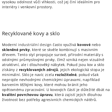
vysokou odolnost vůči vlhkosti, což jej činí ideálním pro
interiéry i venkovní prostory.
Recyklované kovy a sklo
Moderní
industriální design
často využívá
kovové
nebo
skleněné prvky
, které se skvěle kombinují s masivním
dřevem. Tento styl propojuje surové, přírodní materiály s
odolnými průmyslovými prvky, čímž vzniká nejen vizuálně
atraktivní, ale i dlouhověký nábytek. Pokud jsou kov a sklo
získány z
recyklovaných zdrojů
, jejich ekologická stopa je
minimální. Sklo je navíc zcela
rozložitelné
, pokud však
neprojde nevhodnými chemickými úpravami, například
barvením těžkými kovy, které mohou bránit jeho
opětovnému zpracování. U kovových částí je důležité dbát na
kvalitní povrchovou úpravu
, která zajistí jejich dlouhou
životnost bez potřeby agresivních chemických nátěrů.