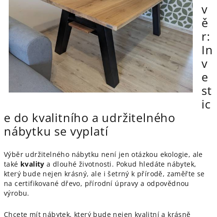
v
ě
r:
In
v
e
st
ic
e do kvalitního a udržitelného
nábytku se vyplatí
Výběr udržitelného nábytku není jen otázkou ekologie, ale
také
kvality
a dlouhé životnosti. Pokud hledáte nábytek,
který bude nejen krásný, ale i šetrný k přírodě, zaměřte se
na certifikované dřevo, přírodní úpravy a odpovědnou
výrobu.
Chcete mít nábytek, který bude nejen kvalitní a krásně