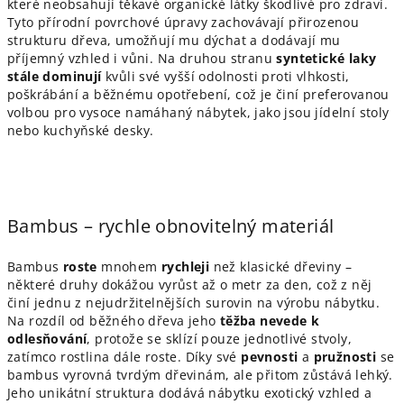
které neobsahují těkavé organické látky škodlivé pro zdraví.
Tyto přírodní povrchové úpravy zachovávají přirozenou
strukturu dřeva, umožňují mu dýchat a dodávají mu
příjemný vzhled i vůni. Na druhou stranu
syntetické laky
stále dominují
kvůli své vyšší odolnosti proti vlhkosti,
poškrábání a běžnému opotřebení, což je činí preferovanou
volbou pro vysoce namáhaný nábytek, jako jsou jídelní stoly
nebo kuchyňské desky.
Bambus – rychle obnovitelný materiál
Bambus
roste
mnohem
rychleji
než klasické dřeviny –
některé druhy dokážou vyrůst až o metr za den, což z něj
činí jednu z nejudržitelnějších surovin na výrobu nábytku.
Na rozdíl od běžného dřeva jeho
těžba nevede k
odlesňování
, protože se sklízí pouze jednotlivé stvoly,
zatímco rostlina dále roste. Díky své
pevnosti
a
pružnosti
se
bambus vyrovná tvrdým dřevinám, ale přitom zůstává lehký.
Jeho unikátní struktura dodává nábytku exotický vzhled a