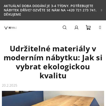
Přejít
AKTUÁLNÍ DOBA DODÁNÍ JE 3-4 TÝDNY. POTŘEBUJETE
na
NÁBYTEK DŘÍVE? OZVĚTE SE NÁM NA +420 721 273 741.
obsah
DĚKUJEME
Nákupn
Hledat
Přihlášení
Udržitelné materiály v
košík
moderním nábytku: Jak si
vybrat ekologickou
kvalitu
20.2.2025