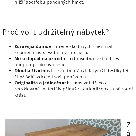
nižší spotřebu pohonných hmot.
Proč volit udržitelný nábytek?
Zdravější domov
– méně škodlivých chemikálií
znamená čistší vzduch v interiéru.
Nižší dopad na přírodu
– odpovědná těžba dřeva
podporuje obnovu lesů.
Dlouhá životnost
– kvalitní nábytek vydrží desítky let,
čímž šetří zdroje i vaši peněženku.
Originalita a jedinečnost
– masivní dřevo a
recyklované materiály přinášejí autentičnost a přírodní
krásu.
Z
á