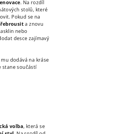
renovace
. Na rozdíl
átových stolů, které
ovit. Pokud se na
přebrousit
a znovu
rasklin nebo
 dodat desce zajímavý
á mu dodává na kráse
e stane součástí
cká volba
, která se
í styl
. Na rozdíl od