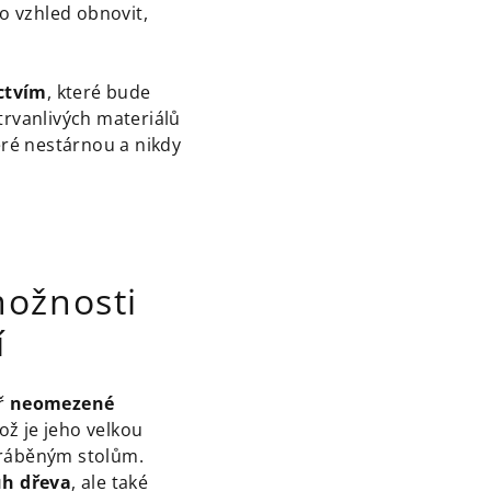
ho vzhled obnovit,
ctvím
, které bude
trvanlivých materiálů
eré nestárnou a nikdy
možnosti
í
ěř
neomezené
což je jeho velkou
yráběným stolům.
uh dřeva
, ale také