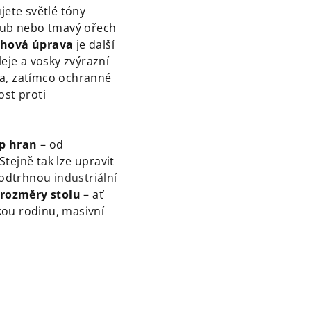
ujete světlé tóny
 dub nebo tmavý ořech
chová úprava
je další
leje a vosky zvýrazní
va, zatímco ochranné
ost proti
p hran
– od
tejně tak lze upravit
 podtrhnou
industriální
rozměry stolu
– ať
kou rodinu, masivní