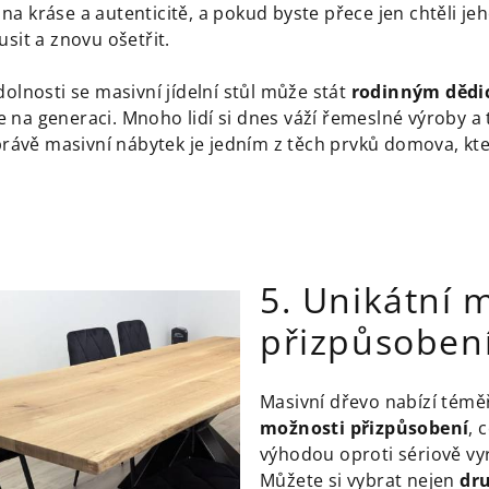
a kráse a autenticitě, a pokud byste přece jen chtěli je
usit a znovu ošetřit.
dolnosti se masivní jídelní stůl může stát
rodinným dědi
na generaci. Mnoho lidí si dnes váží řemeslné výroby a 
 právě masivní nábytek je jedním z těch prvků domova, kt
5. Unikátní 
přizpůsoben
Masivní dřevo nabízí tém
možnosti přizpůsobení
, 
výhodou oproti sériově v
Můžete si vybrat nejen
dr