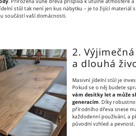
ody
. Přirozená vůně dřeva přispívá k útulné atmosféře a
elní stůl tak není jen kus nábytku – je to žijící materiál s 
u součástí vaší domácnosti.
2. Výjimečná
a dlouhá živ
Masivní jídelní stůl je inves
Pokud se o něj budete spr
vám desítky let a může sl
generacím
. Díky robustnos
přírodního dřeva snese ma
každodenní používání, a př
původní vzhled a pevnost.