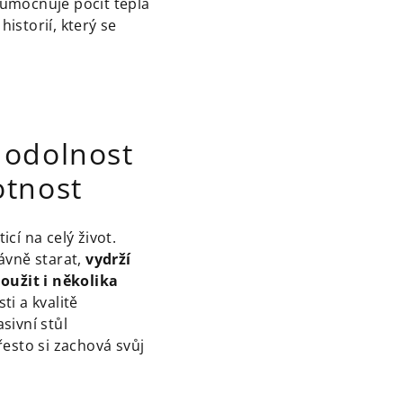
 umocňuje pocit tepla
historií, který se
 odolnost
otnost
ticí na celý život.
ávně starat,
vydrží
oužit i několika
ti a kvalitě
sivní stůl
esto si zachová svůj