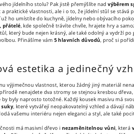
vého jídelního stolu? Pak jistě přemýšlíte nad
výběrem s
a praktické vlastnosti, ale i o to, že jídelní stůl se stá
 už ho umístíte do kuchyně, jídelny nebo obývacího poko
, přátelé
, kde společně trávíte chvíle, hrajete hry a sam
stůl, který bude nejen krásný, ale také odolný a vydrží po
í volbou. Přinášíme vám
5 hlavních důvodů
, proč si poříd
vá estetika a jedinečný vzh
nu výjimečnou vlastnost, kterou žádný jiný materiál nena
 přírodě nenajdete dva stromy se stejnou kresbou dřeva, 
eré by byly naprosto totožné. Každý kousek masivu má sv
a suky
, které vytvářejí neopakovatelný vzhled a dávají ná
dodá vašemu interiéru nejen eleganci a styl, ale také poci
ečnosti má masivní dřevo i
nezaměnitelnou vůni
, která