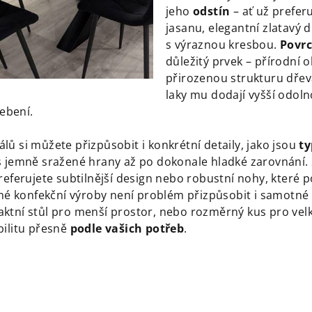
jeho
odstín
– ať už prefer
jasanu, elegantní zlatavý
s výraznou kresbou.
Povr
důležitý prvek – přírodní o
přirozenou strukturu dře
laky mu dodají vyšší odoln
ebení.
ů si můžete přizpůsobit i konkrétní detaily, jako jsou
ty
 jemně sražené hrany až po dokonale hladké zarovnání. S
referujete subtilnější design nebo robustní nohy, které
žné konfekční výroby není problém přizpůsobit i samotné
ktní stůl pro menší prostor, nebo rozměrný kus pro vel
bilitu přesně
podle vašich potřeb
.