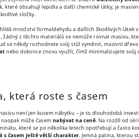
, které obsahují lepidla a další chemické látky, je masivn
kodlivé složky.
 hlídá množství formaldehydu a dalších škodlivých látek
 žádný z těchto materiálů se nemůže rovnat masivu, kte
kud se někdy rozhodnete svůj stůl vyměnit, masivní dřevo
at
nebo dokonce znovu využít, čímž minimalizujete svůj 
, která roste s časem
 z masivu není jen kusem nábytku – je to dlouhodobá invest
le naopak může časem
nabývat na ceně
. Na rozdíl od sé
minátu, které se po několika letech opotřebují a často ko
á s časem ještě větší charakter
. Jemná patina, kterou s