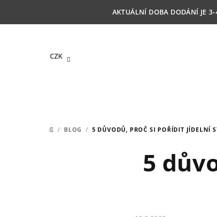
Přejít
AKTUÁLNÍ DOBA DODÁNÍ JE 3-
na
obsah
CZK
/
BLOG
/
5 DŮVODŮ, PROČ SI POŘÍDIT JÍDELNÍ 
DOMŮ
5 důvo