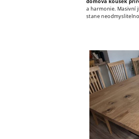
domova kousek přír
a harmonie. Masivní jíd
stane neodmyslitelno