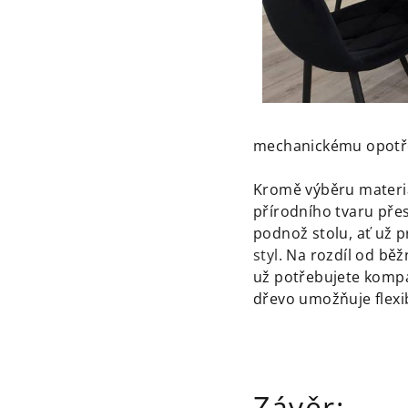
mechanickému opotř
Kromě výběru materiál
přírodního tvaru přes
podnož stolu, ať už p
styl
. Na rozdíl od bě
už potřebujete kompa
dřevo umožňuje flexi
Závěr: