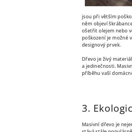
jsou při větším poško
něm objeví škrábance
ošetřit olejem nebo v
poškození je možné v
designový prvek.
Dřevo je živý materiál
a jedinečnosti. Masiv
příběhu vaší domácno
3. Ekologi
Masivní dřevo je nejen
stává stále populárně