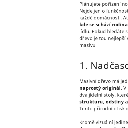
Plánujete pořízení no
Nejde jen o funkčnost 
každé domácnosti. Ať
kde se schází rodina
jídlu. Pokud hledáte 
dřevo je tou nejlepš
masivu.
1. Nadčaso
Masivní dřevo má jed
naprostý originál
. V
dva jídelní stoly, kt
strukturu, odstíny 
Tento přírodní otisk 
Kromě vizuální jedin