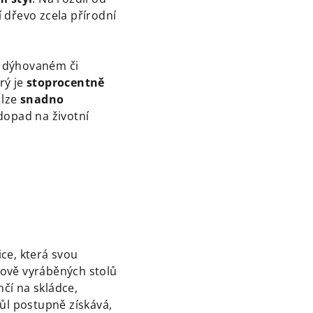
í dřevo zcela přírodní
 v dýhovaném či
rý je
stoprocentně
 lze
snadno
dopad na životní
ice, která svou
riově vyráběných stolů
nčí na skládce,
tůl postupně získává,