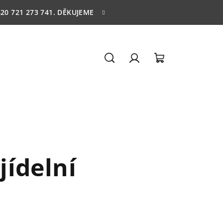
20 721 273 741. DĚKUJEME
Hledat
Přihlášení
Nákupní
košík
jídelní