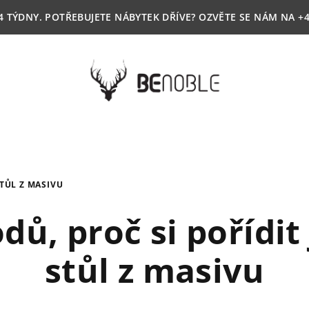
4 TÝDNY. POTŘEBUJETE NÁBYTEK DŘÍVE? OZVĚTE SE NÁM NA +4
STŮL Z MASIVU
dů, proč si pořídit 
stůl z masivu