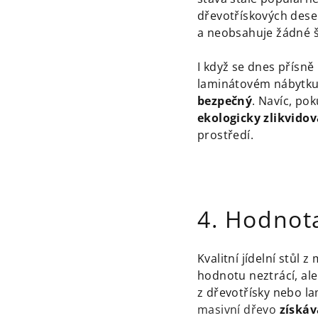
dřevotřískových desek
a neobsahuje žádné š
I když se dnes přísně
laminátovém nábytku,
bezpečný
. Navíc, po
ekologicky zlikvidov
prostředí.
4. Hodnota
Kvalitní jídelní stůl
hodnotu neztrácí, a
z dřevotřísky nebo la
masivní dřevo
získáv