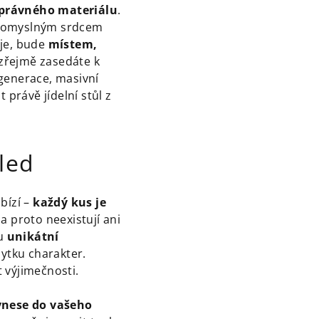
právného materiálu
.
vá pomyslným srdcem
je, bude
místem,
ozřejmě zasedáte k
 generace, masivní
it právě jídelní stůl z
led
bízí –
každý kus je
a proto neexistují ani
ou
unikátní
bytku charakter.
t výjimečnosti.
vnese do vašeho