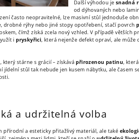
Další výhodou je
snadná 
od dýhovaných nebo lamin
zení často neopravitelné, lze masivní stůl jednoduše obn
, drobné rýhy nebo jiné stopy opotřebení, stačí povrch
oskem, čímž získá zcela nový vzhled. V případě větších p
yužít i
pryskyřici
, která nejenže defekt opraví, ale může
, který stárne s grácií – získává
přirozenou patinu
, kter
ní jídelní stůl tak nebude jen kusem nábytku, ale časem s
sti.
cká a udržitelná volba
 přírodní a esteticky přitažlivý materiál, ale také
ekologi
jší, zejména mezi lidmi, kteří se snaží o
udržitelný životn