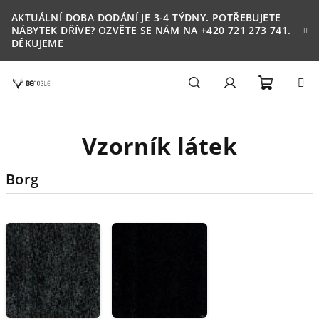
Přejít
AKTUÁLNÍ DOBA DODÁNÍ JE 3-4 TÝDNY. POTŘEBUJETE
na
NÁBYTEK DŘÍVE? OZVĚTE SE NÁM NA +420 721 273 741.
obsah
DĚKUJEME
Nákupn
Hledat
Přihlášení
Vzorník látek
košík
Borg