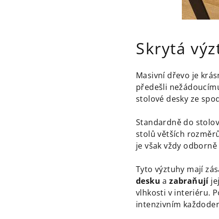
Skrytá vý
Masivní dřevo je krás
předešli nežádoucímu
stolové desky ze spo
Standardně do stolo
stolů větších rozměrů
je však vždy odborně
Tyto výztuhy mají zása
desku
a
zabraňují
j
vlhkosti v interiéru.
intenzivním každode