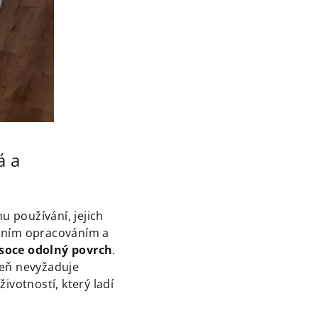
á a
 používání, jejich
álním opracováním a
soce odolný povrch
.
eň nevyžaduje
ivotností, který ladí