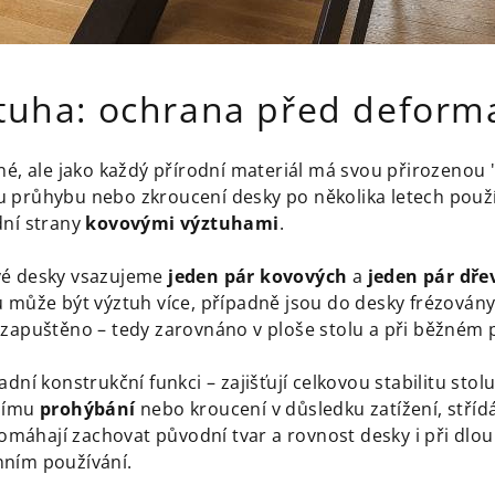
ztuha: ochrana před deform
né, ale jako každý přírodní materiál má svou přirozenou 
 průhybu nebo zkroucení desky po několika letech použ
dní strany
kovovými výztuhami
.
vé desky vsazujeme
jeden pár kovových
a
jeden pár dř
 může být výztuh více, případně jsou do desky frézovány 
 zapuštěno – tedy zarovnáno v ploše stolu a při běžném p
dní konstrukční funkci – zajišťují celkovou stabilitu stol
ejímu
prohýbání
nebo kroucení v důsledku zatížení, stříd
 Pomáhají zachovat původní tvar a rovnost desky i při d
nním používání.