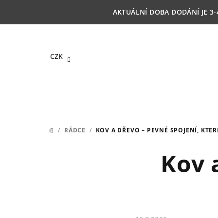
Přejít
AKTUÁLNÍ DOBA DODÁNÍ JE 3-
na
obsah
CZK
/
RÁDCE
/
KOV A DŘEVO – PEVNÉ SPOJENÍ, KTER
DOMŮ
Kov 