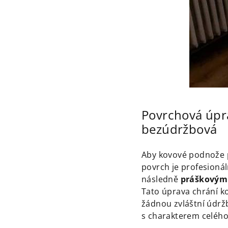
Povrchová úpra
bezúdržbová
Aby kovové podnože p
povrch je profesioná
následně
práškovým
Tato úprava chrání k
žádnou zvláštní údržb
s charakterem celého