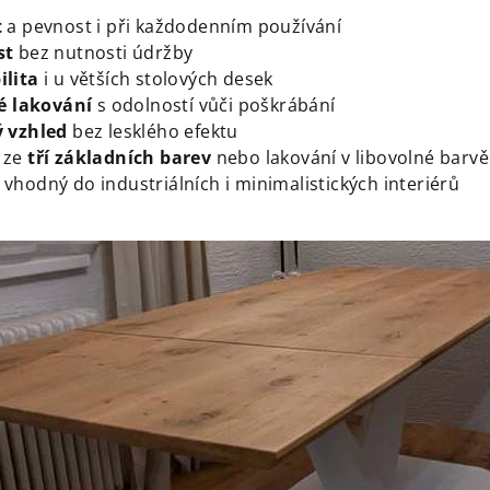
t
a pevnost i při každodenním používání
st
bez nutnosti údržby
ilita
i u větších stolových desek
é lakování
s odolností vůči poškrábání
 vzhled
bez lesklého efektu
 ze
tří základních barev
nebo lakování v libovolné barvě
d
vhodný do industriálních i minimalistických interiérů