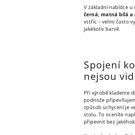
V základní nabídce u
černá, matná bílá a
vstříc – velmi často 
jakékoliv barvě.
Spojení ko
nejsou vid
Při výrobě klademe dů
podnože připevňuje
způsob uchycení je v
stolu. To oceníte na
připevnit bez jakéhoko