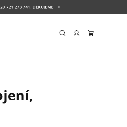
20 721 273 741. DĚKUJEME
Hledat
Přihlášení
Nákupní
košík
jení,