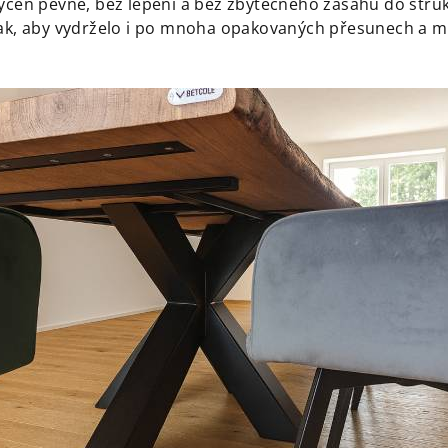
hycen pevně, bez lepení a bez zbytečného zásahu do struk
tak, aby vydrželo i po mnoha opakovaných přesunech a m