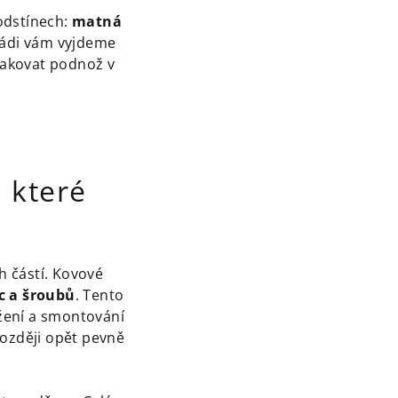
odstínech:
matná
 rádi vám vyjdeme
 lakovat podnož v
, které
h částí. Kovové
c a šroubů
. Tento
žení a smontování
později opět pevně