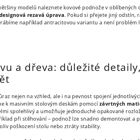
 většiny modelů naleznete kovové podnože v oblíbených 
 designová rezavá úprava
. Pokud si přejete jiný odstín,
vyrábíme například antracitovou variantu a není problém
vu a dřeva: důležité detaily
ět
raz nejen na vzhled, ale i na pevnost spojení jednotlivýc
me k masivním stolovým deskám pomocí
závrtných mati
elmi spolehlivý a umožňuje jednoduché opakované rozlo
příklad při stěhování – podnož lze snadno demontovat a 
liv poškození stolu nebo ztráty stability.