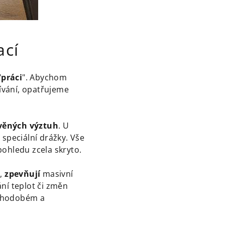
ací
"
práci
". Abychom
ívání, opatřujeme
evěných výztuh
. U
speciální drážky. Vše
ohledu zcela skryto.
u,
zpevňují
masivní
ání teplot či změn
louhodobém a