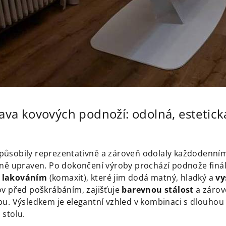
va kovových podnoží: odolná, estetick
ůsobily reprezentativně a zároveň odolaly každodennímu
lně upraven. Po dokončení výroby prochází podnože fin
 lakováním
(komaxit), které jim dodá matný, hladký a
vy
ov před poškrábáním, zajišťuje
barevnou stálost
a zárov
u. Výsledkem je elegantní vzhled v kombinaci s dlouhou ž
 stolu.