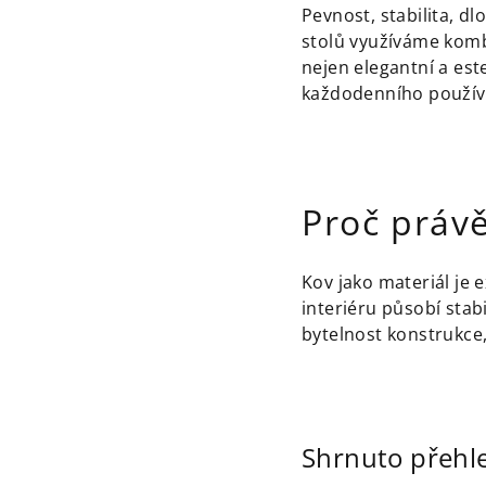
Pevnost, stabilita, d
stolů využíváme kom
nejen elegantní a est
každodenního použív
Proč práv
Kov jako materiál je
interiéru působí stab
bytelnost konstrukce,
Shrnuto přehle