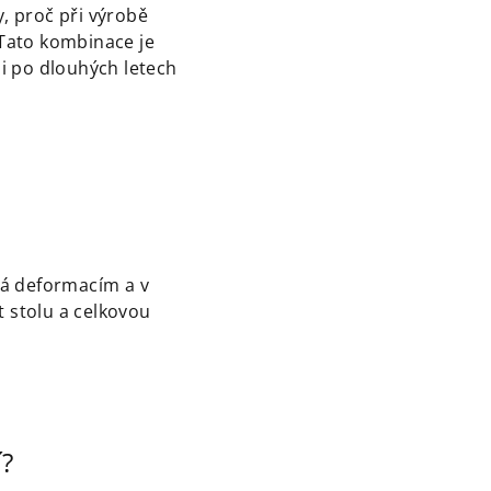
y, proč při výrobě
 Tato kombinace je
 i po dlouhých letech
á deformacím a v
t stolu a celkovou
í?