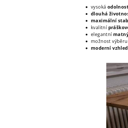
vysoká
odolnos
dlouhá životno
maximální stab
kvalitní
práškov
elegantní
matný
možnost výběru
moderní vzhle